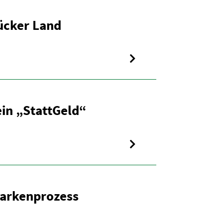
ücker Land
ein „StattGeld“
arken­prozess