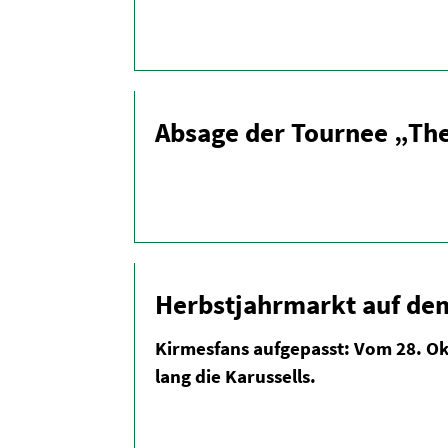
Absage der Tournee „Th
Herbst­jahr­markt auf de
Kirmesfans aufge­passt: Vom 28. O
lang die Karus­sells.