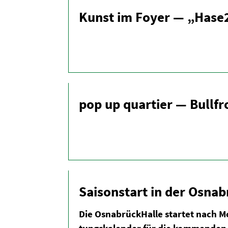
Kunst im Foyer — „Hase2
pop up quartier — Bullfro
Saison­start in der Osnab
Die Osnabrück­Halle startet nach Mo