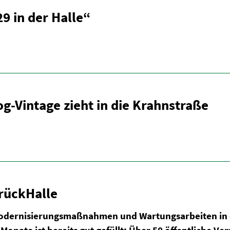
9 in der Halle“
g-Vintage zieht in die Krahn­straße
rück­Halle
der­ni­sie­rungs­maß­nahmen und Wartungs­ar­beiten in 