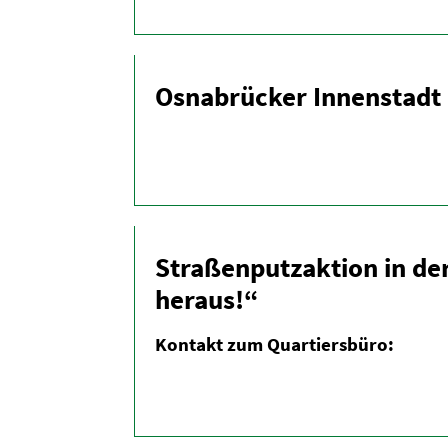
Osnabrücker Innen­stadt 
Straßen­putz­aktion in d
heraus!“
Kontakt zum Quartiersbüro: