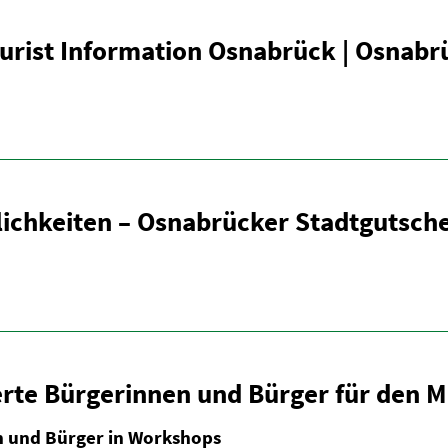
urist Infor­mation Osnabrück | Osnabr
lich­keiten – Osnabrücker Stadt­gut­sch
rte Bürge­rinnen und Bürger für den M
en und Bürger in Workshops