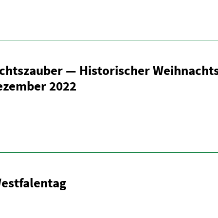
chts­zauber — Histo­ri­scher Weihnacht
ezember 2022
stfa­lentag