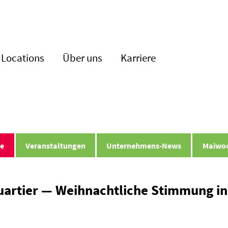
Locations
Über uns
Karriere
le
Veran­stal­tungen
Unter­nehmens-News
Maiwo
artier — Weihnacht­liche Stimmung in