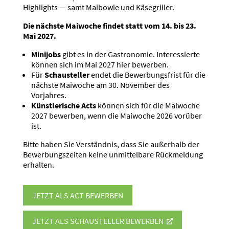
Highlights — samt Maibowle und Käsegriller.
Die nächste Maiwoche findet statt vom 14. bis 23.
Mai 2027.
Minijobs
gibt es in der Gastro­nomie. Inter­es­sierte
können sich im Mai 2027 hier bewerben.
Für
Schau­steller
endet die Bewer­bungs­frist für die
nächste Maiwoche am 30. November des
Vorjahres.
Künst­le­rische Acts
können sich für die Maiwoche
2027 bewerben, wenn die Maiwoche 2026 vorüber
ist.
Bitte haben Sie Verständnis, dass Sie außerhalb der
Bewer­bungs­zeiten keine unmit­telbare Rückmeldung
erhalten.
JETZT ALS ACT BEWERBEN
JETZT ALS SCHAU­STELLER BEWERBEN