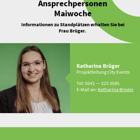
Ansprech­per­sonen
Maiwoche
Infor­ma­tionen zu Stand­plätzen erhalten Sie bei
Frau Brüger.
Katharina Brüger
Projekt­leitung City Events
Tel: 0541 — 323 3585
E‑Mail an:
Katharina Brüger