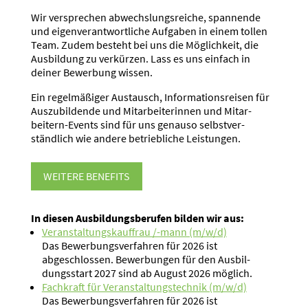
Wir versprechen abwechs­lungs­reiche, spannende
und eigen­ver­ant­wort­liche Aufgaben in einem tollen
Team. Zudem besteht bei uns die Möglichkeit, die
Ausbildung zu verkürzen. Lass es uns einfach in
deiner Bewerbung wissen.
Ein regel­mä­ßiger Austausch, Infor­ma­ti­ons­reisen für
Auszu­bil­dende und Mitar­bei­te­rinnen und Mitar­
beitern-Events sind für uns genauso selbst­ver­
ständlich wie andere betrieb­liche Leistungen.
WEITERE BENEFITS
In diesen Ausbil­dungs­be­rufen bilden wir aus:
Veran­stal­tungs­kauffrau /-mann (m/w/d)
Das Bewer­bungs­ver­fahren für 2026 ist
abgeschlossen. Bewer­bungen für den Ausbil­
dungs­start 2027 sind ab August 2026 möglich.
Fachkraft für Veran­stal­tungs­technik (m/w/d)
Das Bewer­bungs­ver­fahren für 2026 ist