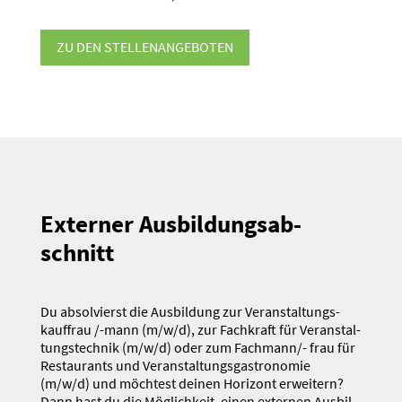
ZU DEN STELLEN­AN­GE­BOTEN
Externer Ausbil­dungs­ab­
schnitt
Du absol­vierst die Ausbildung zur Veran­stal­tungs­
kauffrau /-mann (m/w/d), zur Fachkraft für Veran­stal­
tungs­technik (m/w/d) oder zum Fachmann/- frau für
Restau­rants und Veran­stal­tungs­gas­tro­nomie
(m/w/d) und möchtest deinen Horizont erweitern?
Dann hast du die Möglichkeit, einen externen Ausbil­