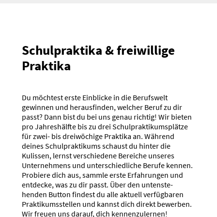
Schul­praktika & freiwillige
Praktika
Du möchtest erste Einblicke in die Berufswelt
gewinnen und heraus­finden, welcher Beruf zu dir
passt? Dann bist du bei uns genau richtig! Wir bieten
pro Jahres­hälfte bis zu drei Schul­prak­ti­kums­plätze
für zwei- bis dreiwö­chige Praktika an. Während
deines Schul­prak­tikums schaust du hinter die
Kulissen, lernst verschiedene Bereiche unseres
Unter­nehmens und unter­schied­liche Berufe kennen.
Probiere dich aus, sammle erste Erfah­rungen und
entdecke, was zu dir passt. Über den unten­ste­
henden Button findest du alle aktuell verfüg­baren
Prakti­kums­stellen und kannst dich direkt bewerben.
Wir freuen uns darauf, dich kennen­zu­lernen!