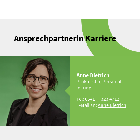
Ansprech­part­nerin Karriere
Anne Dietrich
Proku­ristin, Perso­nal­
leitung
Tel: 0541 — 323 4712
E‑Mail an:
Anne Dietrich