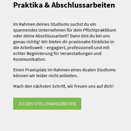
Praktika & Abschluss­ar­beiten
Im Rahmen deines Studiums suchst du ein
spannendes Unter­nehmen für dein Pflicht­prak­tikum
oder deine Abschluss­arbeit? Dann bist du bei uns
genau richtig! Wir bieten dir praxisnahe Einblicke in
die Arbeitswelt – engagiert, profes­sionell und mit
echter Begeis­terung für Veran­stal­tungen und
Kommu­ni­kation.
Einen Praxis­platz im Rahmen eines dualen Studiums
können wir leider nicht anbieten.
Mach den nächsten Schritt, wir freuen uns auf dich!
ZU DEN STELLEN­AN­GE­BOTEN