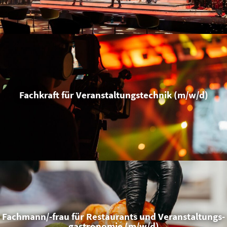
Fachkraft für Veran­stal­tungs­technik (m/w/d)
Fachmann/-frau für Restau­rants und Veran­stal­tungs­
gas­tro­nomie (m/w/d)