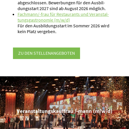
abgeschlossen. Bewer­bungen für den Ausbil­
dungs­start 2027 sind ab August 2026 möglich.
Fachmann/-frau für Restau­rants und Veran­stal­
tungs­gas­tro­nomie (m/w/d)
Für den Ausbil­dungs­start im Sommer 2026 wird
kein Platz vergeben.
ZU DEN STELLEN­AN­GE­BOTEN
Veran­stal­tungs­kauffrau /-mann (m/w/d)