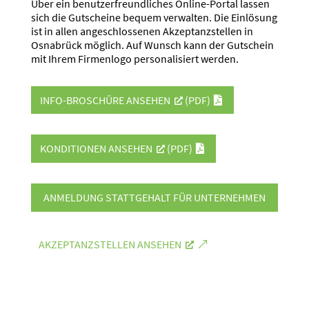
Über ein benut­zer­freund­liches Online-Portal lassen
sich die Gutscheine bequem verwalten. Die Einlösung
ist in allen angeschlos­senen Akzep­tanz­stellen in
Osnabrück möglich. Auf Wunsch kann der Gutschein
mit Ihrem Firmenlogo perso­na­li­siert werden.
INFO-BROSCHÜRE ANSEHEN
(PDF)
KONDI­TIONEN ANSEHEN
(PDF)
ANMELDUNG STATT­GEHALT FÜR UNTER­NEHMEN
AKZEP­TANZ­STELLEN ANSEHEN