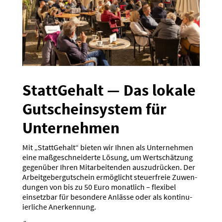
Statt­Gehalt — Das lokale
Gutschein­system für
Unter­nehmen
Mit „Statt­Gehalt“ bieten wir Ihnen als Unter­nehmen
eine maßge­schnei­derte Lösung, um Wertschätzung
gegenüber Ihren Mitar­bei­tenden auszu­drücken. Der
Arbeit­ge­ber­gut­schein ermög­licht steuer­freie Zuwen­
dungen von bis zu 50 Euro monatlich – flexibel
einsetzbar für besondere Anlässe oder als konti­nu­
ier­liche Anerkennung.