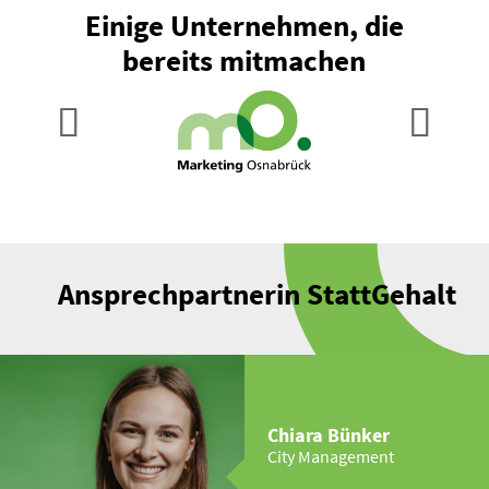
Einige Unter­nehmen, die
bereits mitmachen
Ansprech­part­nerin Statt­Gehalt
Chiara Bünker
City Management