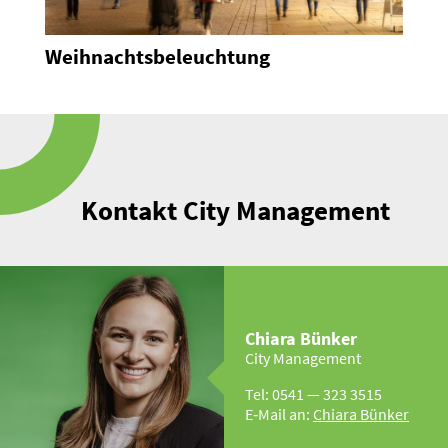
be­leuchtung
Leerstands­ma­nagem
Kontakt City Management
Chiara Bünker
City Management
Tel: 0541 — 323 3515
E‑Mail an:
Chiara Bünker