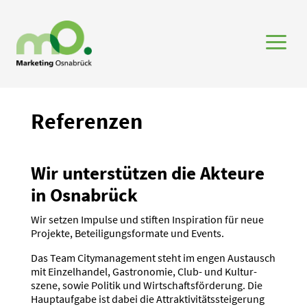
a
Referenzen
Wir unter­stützen die Akteure
in Osnabrück
Wir setzen Impulse und stiften Inspi­ration für neue
Projekte, Betei­li­gungs­formate und Events.
Das Team Cityma­nagement steht im engen Austausch
mit Einzel­handel, Gastro­nomie, Club- und Kultur­
szene, sowie Politik und Wirtschafts­för­derung. Die
Haupt­aufgabe ist dabei die Attrak­ti­vi­täts­stei­gerung