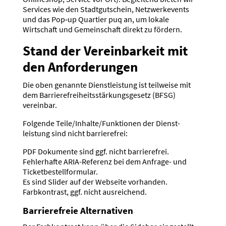
Services wie den Stadt­gut­schein, Netzwer­ke­vents
und das Pop‑up Quartier puq an, um lokale
Wirtschaft und Gemein­schaft direkt zu fördern.
Stand der Verein­barkeit mit
den Anfor­de­rungen
Die oben genannte Dienst­leistung ist teilweise mit
dem Barrie­re­frei­heits­stär­kungs­gesetz (BFSG)
vereinbar.
Folgende Teile/Inhalte/Funktionen der Dienst­
leistung sind nicht barrie­refrei:
PDF Dokumente sind ggf. nicht barrie­refrei.
Fehler­hafte ARIA-Referenz bei dem Anfrage- und
Ticket­be­stell­for­mular.
Es sind Slider auf der Webseite vorhanden.
Farbkon­trast, ggf. nicht ausrei­chend.
Barrie­re­freie Alter­na­tiven