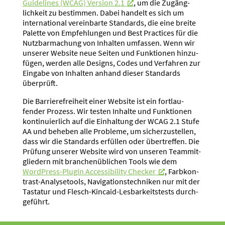
Guide­lines (WCAG) Version 2.1
, um die Zugäng­
lichkeit zu bestimmen. Dabei handelt es sich um
inter­na­tional verein­barte Standards, die eine breite
Palette von Empfeh­lungen und Best Practices für die
Nutzbar­ma­chung von Inhalten umfassen. Wenn wir
unserer Website neue Seiten und Funktionen hinzu­
fügen, werden alle Designs, Codes und Verfahren zur
Eingabe von Inhalten anhand dieser Standards
überprüft.
Die Barrie­re­freiheit einer Website ist ein fortlau­
fender Prozess. Wir testen Inhalte und Funktionen
konti­nu­ierlich auf die Einhaltung der WCAG 2.1 Stufe
AA und beheben alle Probleme, um sicher­zu­stellen,
dass wir die Standards erfüllen oder übertreffen. Die
Prüfung unserer Website wird von unseren Teammit­
gliedern mit branchen­üb­lichen Tools wie dem
WordPress-Plugin Acces­si­bility Checker
, Farbkon­
trast-Analy­se­tools, Naviga­ti­ons­tech­niken nur mit der
Tastatur und Flesch-Kincaid-Lesbar­keits­tests durch­
ge­führt.