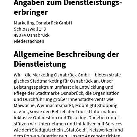
Angaben zum Dienst­leis­tungs­
er­bringer
Marketing Osnabrück GmbH
Schlosswall 1–9
49074 Osnabrück
Nieder­sachsen
Allge­meine Beschreibung der
Dienst­leistung
Wir – die Marketing Osnabrück GmbH – bieten strate­
gi­sches Stadt­mar­keting für Osnabrück an. Unser
Leistungs­spektrum umfasst die Entwicklung und
Pflege der Stadt­marke Osnabrück, die Organi­sation
und Durch­führung großer Innen­stadt-Events wie
Maiwoche, Weihnachts­markt, Moonlight Shopping
u. v. m., sowie den Betrieb der Tourist Infor­mation
inklusive Onlineshop und Ticketing. Daneben unter­
stützen wir Unter­nehmen und Initia­tiven mit Services
wie dem Stadt­gut­schein „StattGeld“, Netzwerken und
dem Pop‑up‑Quartier puq. Unsere Angebote richten