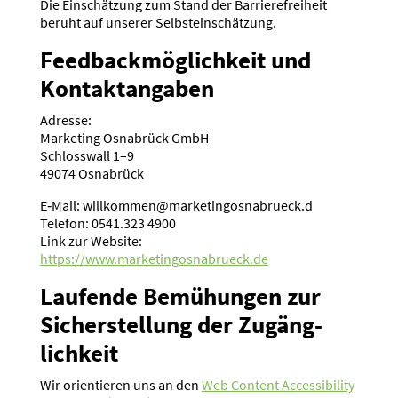
Die Einschätzung zum Stand der Barrie­re­freiheit
beruht auf unserer Selbst­ein­schätzung.
Feedback­mög­lichkeit und
Kontakt­an­gaben
Adresse:
Marketing Osnabrück GmbH
Schlosswall 1–9
49074 Osnabrück
E‑Mail: willkommen@marketingosnabrueck.d
Telefon: 0541.323 4900
Link zur Website:
https://www.marketingosnabrueck.de
Laufende Bemühungen zur
Sicher­stellung der Zugäng­
lichkeit
Wir orien­tieren uns an den
Web Content Acces­si­bility