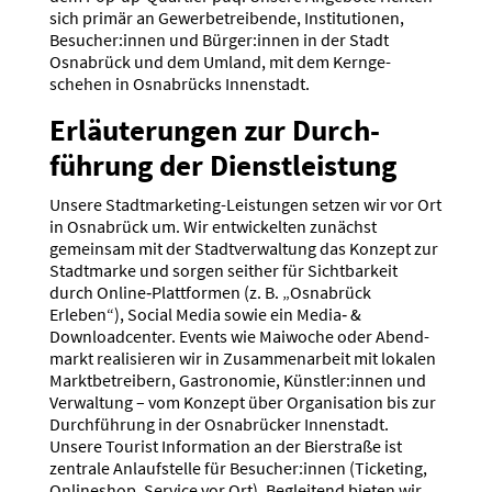
sich primär an Gewer­be­trei­bende, Insti­tu­tionen,
Besucher:innen und Bürger:innen in der Stadt
Osnabrück und dem Umland, mit dem Kernge­
schehen in Osnabrücks Innen­stadt.
Erläu­te­rungen zur Durch­
führung der Dienst­leistung
Unsere Stadt­mar­keting-Leistungen setzen wir vor Ort
in Osnabrück um. Wir entwi­ckelten zunächst
gemeinsam mit der Stadt­ver­waltung das Konzept zur
Stadt­marke und sorgen seither für Sicht­barkeit
durch Online‑Plattformen (z. B. „Osnabrück
Erleben“), Social Media sowie ein Media‑ &
Download­center. Events wie Maiwoche oder Abend­
markt reali­sieren wir in Zusam­men­arbeit mit lokalen
Markt­be­treibern, Gastro­nomie, Künstler:innen und
Verwaltung – vom Konzept über Organi­sation bis zur
Durch­führung in der Osnabrücker Innen­stadt.
Unsere Tourist Infor­mation an der Bierstraße ist
zentrale Anlauf­stelle für Besucher:innen (Ticketing,
Onlineshop, Service vor Ort). Begleitend bieten wir