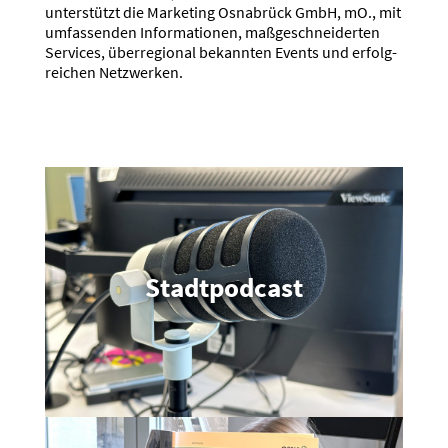
unter­stützt die Marketing Osnabrück GmbH, mO., mit
umfas­senden Infor­ma­tionen, maßge­schnei­derten
Services, überre­gional bekannten Events und erfolg­
reichen Netzwerken.
Stadt­podcast