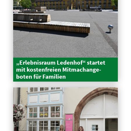
„Erleb­nisraum Ledenhof“ startet
mit kosten­freien Mitma­ch­an­ge­
boten für Familien