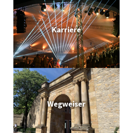
Über uns
Team & Karriere
Karriere
Leitbild & Werte
Unsere Locations
Karriere
Jobs
Praktikum
Wegweiser
Ausbil­dungen
Studen­tische Abschluss­ar­beiten