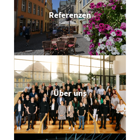
Innova­torium
Referenzen
Unsere Event­lo­cation im modernsten
Quartier Osnabrücks für bis zu 600
Besuchende
Referenzen
Über uns
Begrünung & Weihnachts­be­leuchtung
Mehrweg- & Wegeleit­system