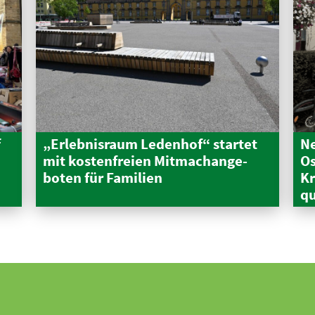
f
„Erleb­nisraum Ledenhof“ startet
Ne
mit kosten­freien Mitma­ch­an­ge­
Os
boten für Familien
Kr
qu