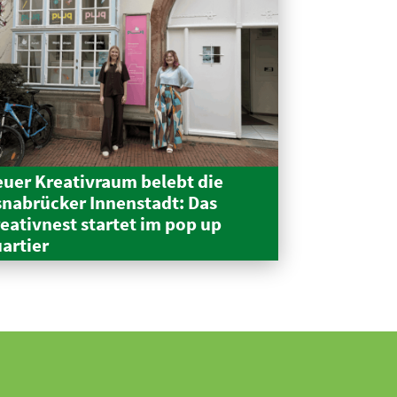
uer Kreativraum belebt die
nabrücker Innen­stadt: Das
eativnest startet im pop up
artier