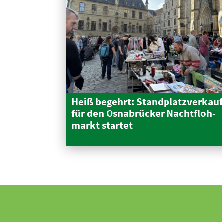
Heiß begehrt: Stand­platz­verkau
für den Osnabrücker Nacht­floh­
markt startet