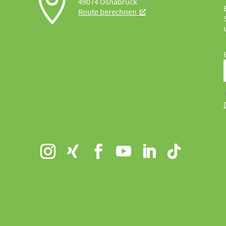

49074 Osnabrück
Route berechnen