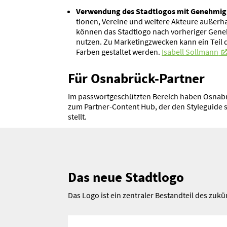
Verwendung des Stadt­logos mit Geneh­mi
tionen, Vereine und weitere Akteure außerha
können das Stadtlogo nach vorhe­riger Gen
nutzen. Zu Marke­ting­zwecken kann ein Teil 
Farben gestaltet werden.
Isabell Sollmann
Für Osnabrück-Partner
Im passwort­ge­schützten Bereich haben Osnab
zum Partner-Content Hub, der den Style­guide 
stellt.
Das neue Stadtlogo
Das Logo ist ein zentraler Bestandteil des zuk