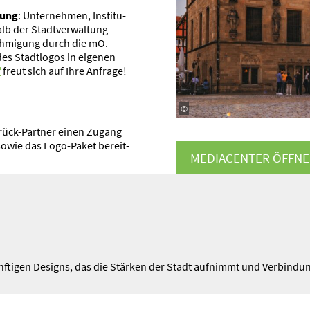
gung
: Unter­nehmen, Insti­tu­
lb der Stadt­ver­waltung
eh­migung durch die mO.
des Stadt­logos in eigenen
freut sich auf Ihre Anfrage!
©
rück-Partner einen Zugang
sowie das Logo-Paket bereit­
MEDIA­CENTER ÖFFN
ünf­tigen Designs, das die Stärken der Stadt aufnimmt und Verbin­du