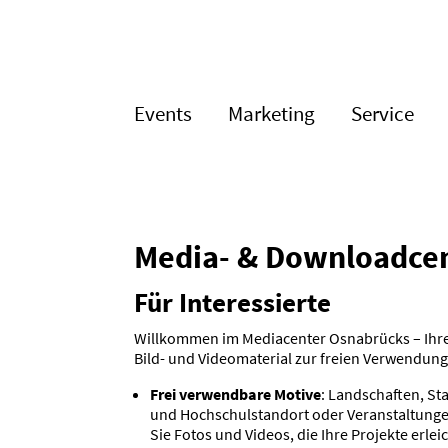
Events
Marketing
Service
Media- & Download­ce
Für Inter­es­sierte
Willkommen im Media­center Osnabrücks – Ihre
Bild- und Video­ma­terial zur freien Verwendung
Frei verwendbare Motive
: Landschaften, Sta
und Hochschul­standort oder Veran­stal­tunge
Sie Fotos und Videos, die Ihre Projekte erlei