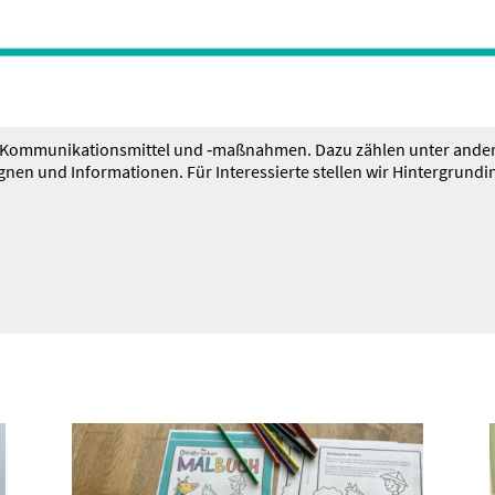
 Kommu­ni­ka­ti­ons­mittel und ‑maßnahmen. Dazu zählen unter ande
und Infor­ma­tionen. Für Inter­es­sierte stellen wir Hinter­grund­in