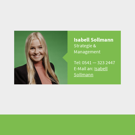
Isabell Sollmann
Strategie &
Management
Tel: 0541 — 323 2447
E‑Mail an:
Isabell
Sollmann