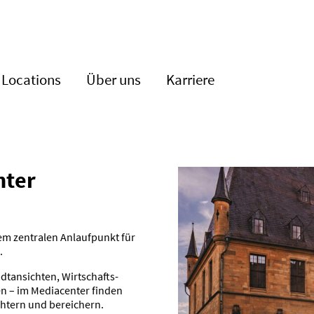
Locations
Über uns
Karriere
nter
m zentralen Anlauf­punkt für
.
dt­an­sichten, Wirtschafts-
n – im Media­center finden
chtern und berei­chern.