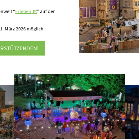
nwelt “
Erleben
” auf der
1. März 2026 möglich.
R­STÜT­ZENDEN!
©