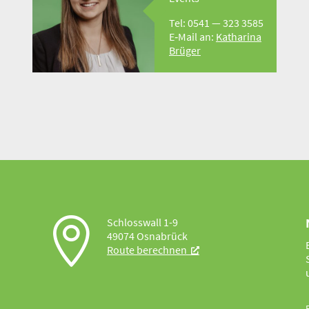
Tel: 0541 — 323 3585
E‑Mail an:
Katharina
Brüger

Schlosswall 1-9
49074 Osnabrück
Route berechnen