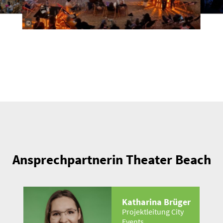
©
Ansprech­part­nerin Theater Beach
Katharina Brüger
Projekt­leitung City
Events