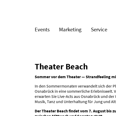
Events
Marketing
Service
Theater Beach
Sommer vor dem Theater — Strand­feeling mi
In den Sommer­mo­naten verwandelt sich der P
Osnabrück in eine sommer­liche Erleb­niswelt.
erwarten Sie Live-Acts aus Osnabrück und der
Musik, Tanz und Unter­haltung für Jung und Alt m
Der Theater Beach findet vom 7. August bis 
zwischen Mittwoch und Sonntag statt.