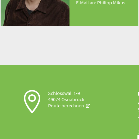
E‑Mail an:
Philipp Mikus

Schlosswall 1-9
49074 Osnabrück
Route berechnen