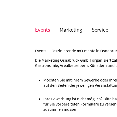
Events
Marketing
Service
Events — Faszi­nie­rende mO.mente in Osnabrü
Die Marketing Osnabrück GmbH organi­siert zahlr
Gastro­nomie, Areal­be­treibern, Künstlern und
Möchten Sie mit Ihrem Gewerbe oder Ihrer k
auf den Seiten der jewei­ligen Veran­staltu
Ihre Bewerbung ist nicht möglich? Bitte
für Sie vorbe­rei­teten Formulare zu vers
zustimmen müssen.