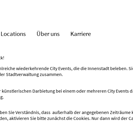
Locations
Über uns
Karriere
ck!
eiche wieder­keh­rende City Events, die die Innen­stadt beleben. Sie
 der Stadt­ver­waltung zusammen.
ünst­le­ri­schen Darbietung bei einem oder mehreren City Events dab
ng.
 haben Sie Verständnis, dass außerhalb der angege­benen Zeiträu
enden, aktivieren Sie bitte zunächst die Cookies. Nur dann wird der