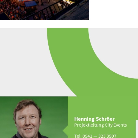
Weihnachts­markt
Der Histo­rische Weihnachts­markt
nabrück hat sich deutsch­landweit und
er­na­tional längst einen Namen gemacht
und zieht jedes Jahr rund 800.000
Besuchende an.
Henning Schröer
Projekt­leitung City Events
Tel: 0541 — 323 3507