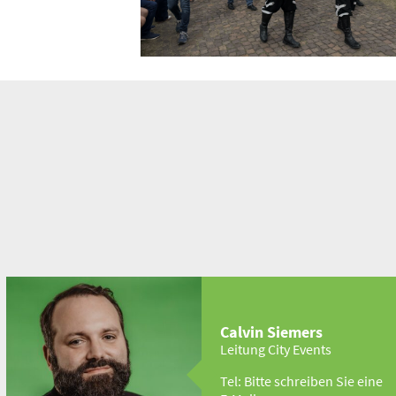
Tag der Nieder­sachs
Osnabrück war zum ersten Mal Ausri
terin dieses nieder­sach­sen­weiten Fes
vom 29. — 31. August 2025. Das Mott
“Osnabrück macht’s möglich”.
Calvin Siemers
Leitung City Events
Tel: Bitte schreiben Sie eine