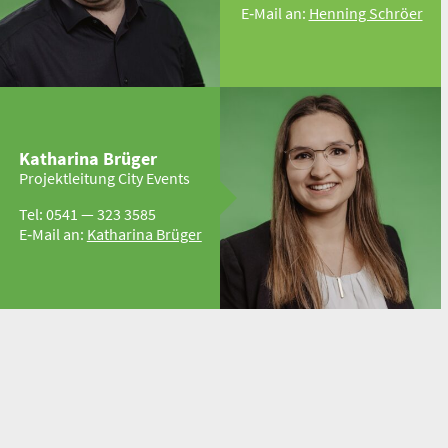
E‑Mail an:
Henning Schröer
Katharina Brüger
Projekt­leitung City Events
Tel: 0541 — 323 3585
E‑Mail an:
Katharina Brüger