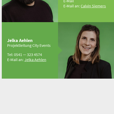
E‑Mail
E‑Mail an:
Calvin Siemers
Jelka Aehlen
Projekt­leitung City Events
Tel: 0541 — 323 4574
E‑Mail an:
Jelka Aehlen