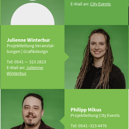
E‑Mail an:
City Events
Julienne Winterbur
Projekt­leitung Veran­stal­
tungen | Grafik­design
Tel: 0541 — 323 2823
E‑Mail an:
Julienne
Winterbur
Philipp Mikus
Projekt­leitung City Events
Tel: 0541–323 4476