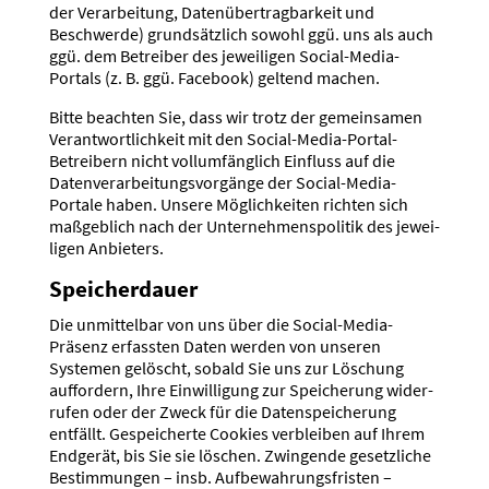
der Verar­beitung, Daten­über­trag­barkeit und
Beschwerde) grund­sätzlich sowohl ggü. uns als auch
ggü. dem Betreiber des jewei­ligen Social-Media-
Portals (z. B. ggü. Facebook) geltend machen.
Bitte beachten Sie, dass wir trotz der gemein­samen
Verant­wort­lichkeit mit den Social-Media-Portal-
Betreibern nicht vollum­fänglich Einfluss auf die
Daten­ver­ar­bei­tungs­vor­gänge der Social-Media-
Portale haben. Unsere Möglich­keiten richten sich
maßgeblich nach der Unter­neh­mens­po­litik des jewei­
ligen Anbieters.
Speicher­dauer
Die unmit­telbar von uns über die Social-Media-
Präsenz erfassten Daten werden von unseren
Systemen gelöscht, sobald Sie uns zur Löschung
auffordern, Ihre Einwil­ligung zur Speicherung wider­
rufen oder der Zweck für die Daten­spei­cherung
entfällt. Gespei­cherte Cookies verbleiben auf Ihrem
Endgerät, bis Sie sie löschen. Zwingende gesetz­liche
Bestim­mungen – insb. Aufbe­wah­rungs­fristen –