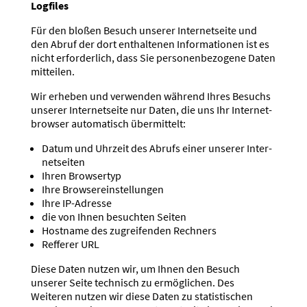
Logfiles
Für den bloßen Besuch unserer Inter­net­seite und
den Abruf der dort enthal­tenen Infor­ma­tionen ist es
nicht erfor­derlich, dass Sie perso­nen­be­zogene Daten
mitteilen.
Wir erheben und verwenden während Ihres Besuchs
unserer Inter­net­seite nur Daten, die uns Ihr Inter­net­
browser automa­tisch übermittelt:
Datum und Uhrzeit des Abrufs einer unserer Inter­
net­seiten
Ihren Browsertyp
Ihre Browser­ein­stel­lungen
Ihre IP-Adresse
die von Ihnen besuchten Seiten
Hostname des zugrei­fenden Rechners
Refferer URL
Diese Daten nutzen wir, um Ihnen den Besuch
unserer Seite technisch zu ermög­lichen. Des
Weiteren nutzen wir diese Daten zu statis­ti­schen