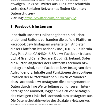
etwaigen Links bei Twitter aus. Die Daten­schutz­hin­
weise des Sozialen Netzwerkes finden Sie unter:
Daten­schutz­er­
klärung:
https://twitter.com/de/privacy
,
3. Facebook & Instagram
Innerhalb unseres Online­an­ge­botes sind Schau­
bilder und Buttons vorhanden die auf die Plattform
Facebook bzw. Instagram weiter­leiten. Anbieter
dieser Plattform ist Facebook Inc., 1601 S. California
Ave, Palo Alto, CA 94304, USA bzw. Facebook Ireland
Ltd., 4 Grand Canal Square, Dublin 2, Ireland. Sofern
die Nutzer Mitglieder der Plattform Facebook bzw.
Instagram sind, kann Facebook bzw. Instagram den
Aufruf der o.g. Inhalte und Funktionen den dortigen
Profilen der Nutzer zuordnen. Um zu verhindern,
dass Facebook bzw. Instagram die oben genannten
Daten durch Ihre Weiter­leitung von unserem Inter­
net­an­gebot sammelt, loggen Sie sich vor betätigen
des etwaigen Links bei Facebook bzw. Instagram aus.
Die Daten­schutz­hin­weise des Sozialen Netzwerkes
finden Sie unter: Daten­schutz­er­