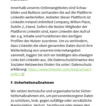
Innerhalb unseres Online­an­ge­botes sind Schau­
bilder und Buttons vorhanden die auf die Plattform
LinkedIn weiter­leiten. Anbieter dieser Plattform ist
LinkedIn Ireland Unlimited Company, Wilton Place,
Dublin 2, Irland. Sofern die Nutzer Mitglieder der
Plattform LinkedIn sind, kann LinkedIn den Aufruf
der o.g. Inhalte und Funktionen den dortigen
Profilen der Nutzer zuordnen. Um zu verhindern,
dass LinkedIn die oben genannten Daten durch Ihre
Weiter­leitung von unserem Inter­net­an­gebot
sammelt, loggen Sie sich vor betätigen des etwaigen
Links bei LinkedIn aus. Die Daten­schutz­hin­weise des
Sozialen Netzwerkes finden Sie unter: Daten­schutz­
er­klärung:
https://www.linkedin.com/legal/privacy-
policy
F. Sicher­heits­maß­nahmen
Wir setzen technische und organi­sa­to­rische Sicher­
heits­maß­nahmen ein, um perso­nen­be­zogene Daten
zu schützen, insb. gegen zufällige oder vorsätz­liche
Manipu­lation, Verlust, Zerstörung oder gegen den