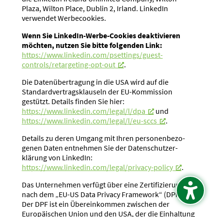
Plaza, Wilton Place, Dublin 2, Irland. LinkedIn
verwendet Werbe­cookies.
Wenn Sie LinkedIn-Werbe-Cookies deakti­vieren
möchten, nutzen Sie bitte folgenden Link:
https://www.linkedin.com/psettings/guest-
controls/retargeting-opt-out
.
Die Daten­über­tragung in die USA wird auf die
Standard­ver­trags­klauseln der EU-Kommission
gestützt. Details finden Sie hier:
https://www.linkedin.com/legal/l/dpa
und
https://www.linkedin.com/legal/l/eu-sccs
.
Details zu deren Umgang mit Ihren perso­nen­be­zo­
genen Daten entnehmen Sie der Daten­schutz­er­
klärung von LinkedIn:
https://www.linkedin.com/legal/privacy-policy
.
Das Unter­nehmen verfügt über eine Zerti­fi­zierung
nach dem „EU-US Data Privacy Framework“ (DPF).
Der DPF ist ein Überein­kommen zwischen der
Europäi­schen Union und den USA, der die Einhaltung