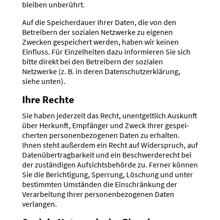
bleiben unberührt.
Auf die Speicher­dauer Ihrer Daten, die von den
Betreibern der sozialen Netzwerke zu eigenen
Zwecken gespei­chert werden, haben wir keinen
Einfluss. Für Einzel­heiten dazu infor­mieren Sie sich
bitte direkt bei den Betreibern der sozialen
Netzwerke (z. B. in deren Daten­schutz­er­klärung,
siehe unten).
Ihre Rechte
Sie haben jederzeit das Recht, unent­geltlich Auskunft
über Herkunft, Empfänger und Zweck Ihrer gespei­
cherten perso­nen­be­zo­genen Daten zu erhalten.
Ihnen steht außerdem ein Recht auf Wider­spruch, auf
Daten­über­trag­barkeit und ein Beschwer­de­recht bei
der zustän­digen Aufsichts­be­hörde zu. Ferner können
Sie die Berich­tigung, Sperrung, Löschung und unter
bestimmten Umständen die Einschränkung der
Verar­beitung Ihrer perso­nen­be­zo­genen Daten
verlangen.