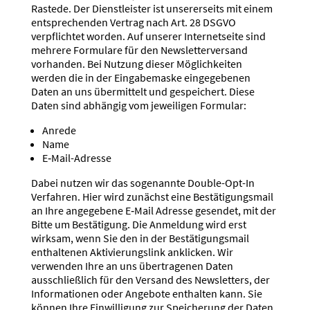
Rastede. Der Dienst­leister ist unserer­seits mit einem
entspre­chenden Vertrag nach Art. 28 DSGVO
verpflichtet worden. Auf unserer Inter­net­seite sind
mehrere Formulare für den Newslet­ter­versand
vorhanden. Bei Nutzung dieser Möglich­keiten
werden die in der Einga­be­maske einge­ge­benen
Daten an uns übermittelt und gespei­chert. Diese
Daten sind abhängig vom jewei­ligen Formular:
Anrede
Name
E‑Mail-Adresse
Dabei nutzen wir das sogenannte Double-Opt-In
Verfahren. Hier wird zunächst eine Bestä­ti­gungsmail
an Ihre angegebene E‑Mail Adresse gesendet, mit der
Bitte um Bestä­tigung. Die Anmeldung wird erst
wirksam, wenn Sie den in der Bestä­ti­gungsmail
enthal­tenen Aktivie­rungslink anklicken. Wir
verwenden Ihre an uns übertra­genen Daten
ausschließlich für den Versand des Newsletters, der
Infor­ma­tionen oder Angebote enthalten kann. Sie
können Ihre Einwil­ligung zur Speicherung der Daten