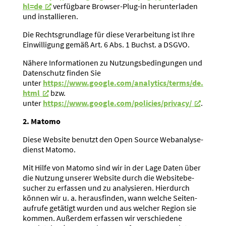
hl=de
verfügbare Browser-Plug-in herun­ter­laden
und instal­lieren.
Die Rechts­grundlage für diese Verar­beitung ist Ihre
Einwil­ligung gemäß Art. 6 Abs. 1 Buchst. a DSGVO.
Nähere Infor­ma­tionen zu Nutzungs­be­din­gungen und
Daten­schutz finden Sie
unter
https://www.google.com/analytics/terms/de.
html
bzw.
unter
https://www.google.com/policies/privacy/
.
2. Matomo
Diese Website benutzt den Open Source Webana­ly­se­
dienst Matomo.
Mit Hilfe von Matomo sind wir in der Lage Daten über
die Nutzung unserer Website durch die Website­be­
sucher zu erfassen und zu analy­sieren. Hierdurch
können wir u. a. heraus­finden, wann welche Seiten­
aufrufe getätigt wurden und aus welcher Region sie
kommen. Außerdem erfassen wir verschiedene