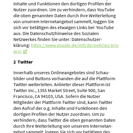
Inhalte und Funktionen den dortigen Profilen der
Nutzer zuordnen. Um zu verhindern, dass YouTube
die oben genannten Daten durch Ihre Weiter­leitung
von unserem Inter­net­an­gebot sammelt, loggen Sie
sich vor betätigen des etwaigen Links bei YouTube
aus. Die Daten­schutz­hin­weise des Sozialen
Netzwerkes finden Sie unter: Daten­schutz­er­
klärung:
https://www.google.de/intl/de/policies/priv
acy/
2 Twitter
Innerhalb unseres Online­an­ge­botes sind Schau­
bilder und Buttons vorhanden die auf die Plattform
Twitter weiter­leiten. Anbieter dieser Plattform ist
Twitter Inc., 1355 Market Street, Suite 900, San
Francisco, CA 94103, USA. Sofern die Nutzer
Mitglieder der Plattform Twitter sind, kann Twitter
den Aufruf der o.g. Inhalte und Funktionen den
dortigen Profilen der Nutzer zuordnen. Um zu
verhindern, dass Twitter die oben genannten Daten
durch Ihre Weiter­leitung von unserem Inter­net­an­
gebot sammelt, loggen Sie sich vor betätigen des