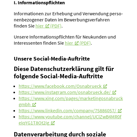
I. Infor­ma­ti­ons­pflichten
Infor­ma­tionen zur Erhebung und Verwendung perso­
nen­be­zo­gener Daten im Bewer­bungs­ver­fahren
finden Sie
hier
(PDF)
.
Unsere Infor­ma­ti­ons­pflichten für Neukunden und
Inter­es­senten finden Sie
hier
(PDF)
.
Unsere Social-Media-Auftritte
Diese Daten­schutz­er­klärung gilt für
folgende Social-Media-Auftritte
https://www.facebook.com/Osnabrueck
https://www.instagram.com/osnabrueck.de/
https://www.xing.com/pages/marketingosnabruck
gmbh
https://www.linkedin.com/company/75886057/
https://www.youtube.com/channel/UClZwB4MR0f
eiqYG1T8Ot2ig
Daten­ver­ar­beitung durch soziale