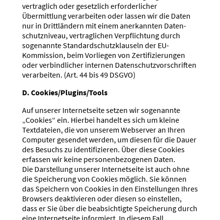
vertraglich oder gesetzlich erfor­der­licher
Übermittlung verar­beiten oder lassen wir die Daten
nur in Dritt­ländern mit einem anerkannten Daten­
schutz­niveau, vertrag­lichen Verpflichtung durch
sogenannte Standard­schutz­klauseln der EU-
Kommission, beim Vorliegen von Zerti­fi­zie­rungen
oder verbind­licher internen Daten­schutz­vor­schriften
verar­beiten. (Art. 44 bis 49 DSGVO)
D. Cookies/Plugins/Tools
Auf unserer Inter­net­seite setzen wir sogenannte
„Cookies“ ein. Hierbei handelt es sich um kleine
Textda­teien, die von unserem Webserver an Ihren
Computer gesendet werden, um diesen für die Dauer
des Besuchs zu identi­fi­zieren. Über diese Cookies
erfassen wir keine perso­nen­be­zo­genen Daten.
Die Darstellung unserer Inter­net­seite ist auch ohne
die Speicherung von Cookies möglich. Sie können
das Speichern von Cookies in den Einstel­lungen Ihres
Browsers deakti­vieren oder diesen so einstellen,
dass er Sie über die beabsich­tigte Speicherung durch
eine Inter­net­seite infor­miert. In diesem Fall