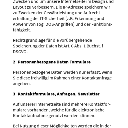
Zwecken und um unsere Inter­net­seite im Design und
Layout zu verbessern. Die IP-Adresse speichern wir
zu Zwecken der Gewähr­leistung und Aufrecht­
erhaltung der IT-Sicherheit (z.B. Erkennung und
Abwehr von sog. DOS-Angriffen) und der Funkti­ons­
fä­higkeit.
Rechts­grundlage für die vorüber­ge­hende
Speicherung der Daten ist Art. 6 Abs. 1 Buchst. f
DSGVO.
2 Perso­nen­be­zogene Daten Formulare
Perso­nen­be­zogene Daten werden nur erfasst, wenn
Sie diese freiwillig im Rahmen einer Kontakt­an­frage
angeben.
3 Kontakt­for­mulare, Anfragen, Newsletter
Auf unserer Inter­net­seite sind mehrere Kontakt­for­
mulare vorhanden, welche für die elektro­nische
Kontakt­auf­nahme genutzt werden können.
Bei Nutzung dieser Möglich­keiten werden die in der