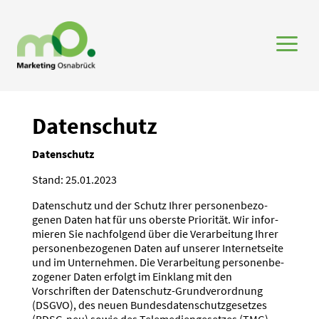
a
Daten­schutz
Daten­schutz
Stand: 25.01.2023
Daten­schutz und der Schutz Ihrer perso­nen­be­zo­
genen Daten hat für uns oberste Priorität. Wir infor­
mieren Sie nachfolgend über die Verar­beitung Ihrer
perso­nen­be­zo­genen Daten auf unserer Inter­net­seite
und im Unter­nehmen. Die Verar­beitung perso­nen­be­
zo­gener Daten erfolgt im Einklang mit den
Vorschriften der Daten­schutz-Grund­ver­ordnung
(DSGVO), des neuen Bundes­da­ten­schutz­ge­setzes
(BDSG-neu) sowie des Teleme­di­en­ge­setzes (TMG).