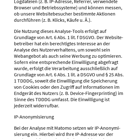
Logda­teien (z. B. IP-Adresse, Referrer, verwendete
Browser und Betriebs­systeme) und können messen,
ob unsere Website­be­sucher bestimmte Aktionen
durch­führen (z. B. Klicks, Käufe u. Ä.).
Die Nutzung dieses Analyse-Tools erfolgt auf
Grundlage von Art. 6 Abs. 1 lit. f DSGVO. Der Website­
be­treiber hat ein berech­tigtes Interesse an der
Analyse des Nutzer­ver­haltens, um sowohl sein
Weban­gebot als auch seine Werbung zu optimieren.
Sofern eine entspre­chende Einwil­ligung abgefragt
wurde, erfolgt die Verar­beitung ausschließlich auf
Grundlage von Art. 6 Abs. 1 lit. a DSGVO und § 25 Abs.
1 TDDDG, soweit die Einwil­ligung die Speicherung
von Cookies oder den Zugriff auf Infor­ma­tionen im
Endgerät des Nutzers (z. B. Device-Finger­printing) im
Sinne des TDDDG umfasst. Die Einwil­ligung ist
jederzeit wider­rufbar.
IP-Anony­mi­sierung
Bei der Analyse mit Matomo setzen wir IP-Anony­mi­
sierung ein. Hierbei wird Ihre IP-Adresse vor der