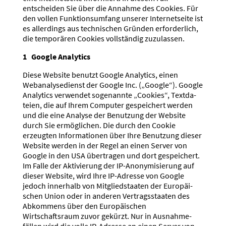
entscheiden Sie über die Annahme des Cookies. Für
den vollen Funkti­ons­umfang unserer Inter­net­seite ist
es aller­dings aus techni­schen Gründen erfor­derlich,
die tempo­rären Cookies vollständig zuzulassen.
1 Google Analytics
Diese Website benutzt Google Analytics, einen
Webana­ly­se­dienst der Google Inc. („Google“). Google
Analytics verwendet sogenannte „Cookies“, Textda­
teien, die auf Ihrem Computer gespei­chert werden
und die eine Analyse der Benutzung der Website
durch Sie ermög­lichen. Die durch den Cookie
erzeugten Infor­ma­tionen über Ihre Benutzung dieser
Website werden in der Regel an einen Server von
Google in den USA übertragen und dort gespei­chert.
Im Falle der Aktivierung der IP-Anony­mi­sierung auf
dieser Website, wird Ihre IP-Adresse von Google
jedoch innerhalb von Mitglied­staaten der Europäi­
schen Union oder in anderen Vertrags­staaten des
Abkommens über den Europäi­schen
Wirtschaftsraum zuvor gekürzt. Nur in Ausnah­me­
fällen wird die volle IP-Adresse an einen Server von