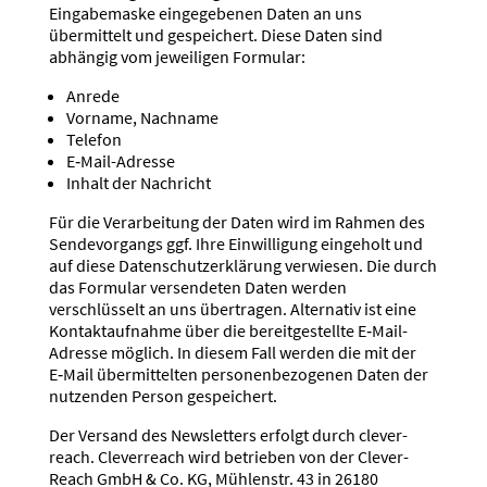
Einga­be­maske einge­ge­benen Daten an uns
übermittelt und gespei­chert. Diese Daten sind
abhängig vom jewei­ligen Formular:
Anrede
Vorname, Nachname
Telefon
E‑Mail-Adresse
Inhalt der Nachricht
Für die Verar­beitung der Daten wird im Rahmen des
Sende­vor­gangs ggf. Ihre Einwil­ligung eingeholt und
auf diese Daten­schutz­er­klärung verwiesen. Die durch
das Formular versen­deten Daten werden
verschlüsselt an uns übertragen. Alter­nativ ist eine
Kontakt­auf­nahme über die bereit­ge­stellte E‑Mail-
Adresse möglich. In diesem Fall werden die mit der
E‑Mail übermit­telten perso­nen­be­zo­genen Daten der
nutzenden Person gespei­chert.
Der Versand des Newsletters erfolgt durch clever­
reach. Clever­reach wird betrieben von der Clever­
Reach GmbH & Co. KG, Mühlenstr. 43 in 26180