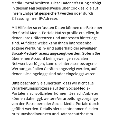
Media-Portal besitzen. Diese Daten­er­fassung erfolgt
in diesem Fall beispiels­weise über Cookies, die auf
Ihrem Endgerät gespei­chert werden oder durch
Erfassung Ihrer IP-Adresse.
Mit Hilfe der so erfassten Daten können die Betreiber
der Social-Media-Portale Nutzer­profile erstellen, in
denen Ihre Präfe­renzen und Inter­essen hinterlegt
sind. Auf diese Weise kann Ihnen inter­es­sen­be­
zogene Werbung in- und außerhalb der jewei­ligen
Social-Media-Präsenz angezeigt werden. Sofern Sie
über einen Account beim jewei­ligen sozialen
Netzwerk verfügen, kann die inter­es­sen­be­zogene
Werbung auf allen Geräten angezeigt werden, auf
denen Sie einge­loggt sind oder einge­loggt waren.
Bitte beachten Sie außerdem, dass wir nicht alle
Verar­bei­tungs­pro­zesse auf den Social-Media-
Portalen nachvoll­ziehen können. Je nach Anbieter
können daher ggf. weitere Verar­bei­tungs­vor­gänge
von den Betreibern der Social-Media-Portale durch­
ge­führt werden. Details hierzu entnehmen Sie den
Nutzungs­be­din­gungen und Daten­schutz­be­stim­