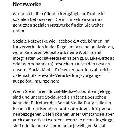
Netzwerke
Wir unter­halten öffentlich zugäng­liche Profile in
sozialen Netzwerken. Die im Einzelnen von uns
genutzten sozialen Netzwerke finden Sie weiter
unten.
Soziale Netzwerke wie Facebook, X etc. können Ihr
Nutzer­ver­halten in der Regel umfassend analy­sieren,
wenn Sie deren Website oder eine Website mit
integrierten Social-Media-Inhalten (z. B. Like-Buttons
oder Werbe­bannern) besuchen. Durch den Besuch
unserer Social-Media-Präsenzen werden zahlreiche
daten­schutz­re­le­vante Verar­bei­tungs­vor­gänge
ausgelöst. Im Einzelnen:
Wenn Sie in Ihrem Social-Media-Account einge­loggt
sind und unsere Social-Media-Präsenz besuchen,
kann der Betreiber des Social-Media-Portals diesen
Besuch Ihrem Benut­zer­konto zuordnen. Ihre perso­
nen­be­zo­genen Daten können unter Umständen aber
auch dann erfasst werden, wenn Sie nicht einge­loggt
sind oder keinen Account beim jewei­ligen Social-