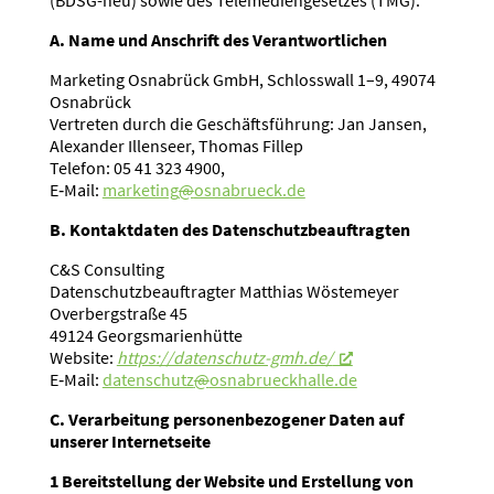
A. Name und Anschrift des Verant­wort­lichen
Marketing Osnabrück GmbH, Schlosswall 1–9, 49074
Osnabrück
Vertreten durch die Geschäfts­führung: Jan Jansen,
Alexander Illenseer, Thomas Fillep
Telefon: 05 41 323 4900,
E‑Mail:
marketing
@
osnabrueck.de
B. Kontakt­daten des Daten­schutz­be­auf­tragten
C&S Consulting
Daten­schutz­be­auf­tragter Matthias Wöste­meyer
Overberg­straße 45
49124 Georgs­ma­ri­en­hütte
Website:
https://datenschutz-gmh.de/
E‑Mail:
daten­schutz
@
osnabrueckhalle.de
C. Verar­beitung perso­nen­be­zo­gener Daten auf
unserer Inter­net­seite
1 Bereit­stellung der Website und Erstellung von