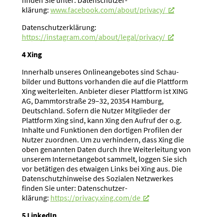
klärung:
www.facebook.com/about/privacy/
Daten­schutz­er­klärung:
https://instagram.com/about/legal/privacy/
4 Xing
Innerhalb unseres Online­an­ge­botes sind Schau­
bilder und Buttons vorhanden die auf die Plattform
Xing weiter­leiten. Anbieter dieser Plattform ist XING
AG, Dammtor­straße 29–32, 20354 Hamburg,
Deutschland. Sofern die Nutzer Mitglieder der
Plattform Xing sind, kann Xing den Aufruf der o.g.
Inhalte und Funktionen den dortigen Profilen der
Nutzer zuordnen. Um zu verhindern, dass Xing die
oben genannten Daten durch Ihre Weiter­leitung von
unserem Inter­net­an­gebot sammelt, loggen Sie sich
vor betätigen des etwaigen Links bei Xing aus. Die
Daten­schutz­hin­weise des Sozialen Netzwerkes
finden Sie unter: Daten­schutz­er­
klärung:
https://privacy.xing.com/de
5 LinkedIn