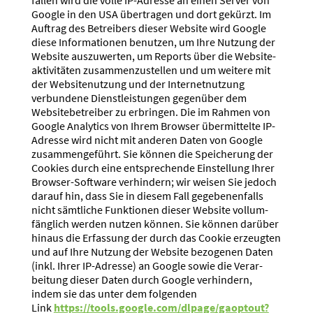
Google in den USA übertragen und dort gekürzt. Im
Auftrag des Betreibers dieser Website wird Google
diese Infor­ma­tionen benutzen, um Ihre Nutzung der
Website auszu­werten, um Reports über die Website­
ak­ti­vi­täten zusam­men­zu­stellen und um weitere mit
der Website­nutzung und der Inter­net­nutzung
verbundene Dienst­leis­tungen gegenüber dem
Website­be­treiber zu erbringen. Die im Rahmen von
Google Analytics von Ihrem Browser übermit­telte IP-
Adresse wird nicht mit anderen Daten von Google
zusam­men­ge­führt. Sie können die Speicherung der
Cookies durch eine entspre­chende Einstellung Ihrer
Browser-Software verhindern; wir weisen Sie jedoch
darauf hin, dass Sie in diesem Fall gegebe­nen­falls
nicht sämtliche Funktionen dieser Website vollum­
fänglich werden nutzen können. Sie können darüber
hinaus die Erfassung der durch das Cookie erzeugten
und auf Ihre Nutzung der Website bezogenen Daten
(inkl. Ihrer IP-Adresse) an Google sowie die Verar­
beitung dieser Daten durch Google verhindern,
indem sie das unter dem folgenden
Link
https://tools.google.com/dlpage/gaoptout?