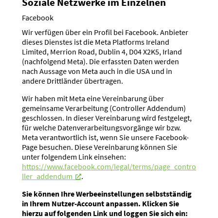
Soziale Netzwerke im Einzelnen
Facebook
Wir verfügen über ein Profil bei Facebook. Anbieter
dieses Dienstes ist die Meta Platforms Ireland
Limited, Merrion Road, Dublin 4, D04 X2K5, Irland
(nachfolgend Meta). Die erfassten Daten werden
nach Aussage von Meta auch in die USA und in
andere Dritt­länder übertragen.
Wir haben mit Meta eine Verein­barung über
gemeinsame Verar­beitung (Controller Addendum)
geschlossen. In dieser Verein­barung wird festgelegt,
für welche Daten­ver­ar­bei­tungs­vor­gänge wir bzw.
Meta verant­wortlich ist, wenn Sie unsere Facebook-
Page besuchen. Diese Verein­barung können Sie
unter folgendem Link einsehen:
https://www.facebook.com/legal/terms/page_contro
ller_addendum
.
Sie können Ihre Werbe­ein­stel­lungen selbst­ständig
in Ihrem Nutzer-Account anpassen. Klicken Sie
hierzu auf folgenden Link und loggen Sie sich ein: