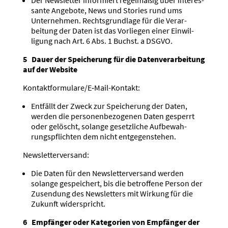
sante Angebote, News und Stories rund ums
Unter­nehmen. Rechts­grundlage für die Verar­
beitung der Daten ist das Vorliegen einer Einwil­
ligung nach Art. 6 Abs. 1 Buchst. a DSGVO.
5 Dauer der Speicherung für die Daten­ver­ar­beitung
auf der Website
Kontakt­for­mu­la­re/E‑Mail-Kontakt:
Entfällt der Zweck zur Speicherung der Daten,
werden die perso­nen­be­zo­genen Daten gesperrt
oder gelöscht, solange gesetz­liche Aufbe­wah­
rungs­pflichten dem nicht entge­gen­stehen.
Newslet­ter­versand:
Die Daten für den Newslet­ter­versand werden
solange gespei­chert, bis die betroffene Person der
Zusendung des Newsletters mit Wirkung für die
Zukunft wider­spricht.
6 Empfänger oder Kategorien von Empfänger der