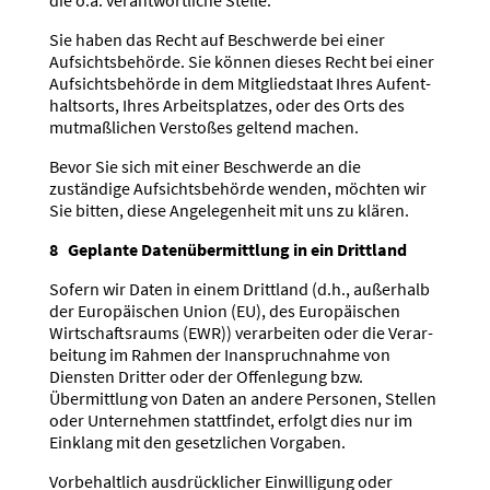
Sie haben das Recht auf Beschwerde bei einer
Aufsichts­be­hörde. Sie können dieses Recht bei einer
Aufsichts­be­hörde in dem Mitglied­staat Ihres Aufent­
haltsorts, Ihres Arbeits­platzes, oder des Orts des
mutmaß­lichen Verstoßes geltend machen.
Bevor Sie sich mit einer Beschwerde an die
zuständige Aufsichts­be­hörde wenden, möchten wir
Sie bitten, diese Angele­genheit mit uns zu klären.
8 Geplante Daten­über­mittlung in ein Drittland
Sofern wir Daten in einem Drittland (d.h., außerhalb
der Europäi­schen Union (EU), des Europäi­schen
Wirtschafts­raums (EWR)) verar­beiten oder die Verar­
beitung im Rahmen der Inanspruch­nahme von
Diensten Dritter oder der Offen­legung bzw.
Übermittlung von Daten an andere Personen, Stellen
oder Unter­nehmen statt­findet, erfolgt dies nur im
Einklang mit den gesetz­lichen Vorgaben.
Vorbe­haltlich ausdrück­licher Einwil­ligung oder