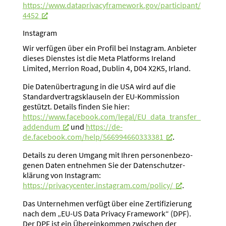
https://www.dataprivacyframework.gov/participant/
4452
Instagram
Wir verfügen über ein Profil bei Instagram. Anbieter
dieses Dienstes ist die Meta Platforms Ireland
Limited, Merrion Road, Dublin 4, D04 X2K5, Irland.
Die Daten­über­tragung in die USA wird auf die
Standard­ver­trags­klauseln der EU-Kommission
gestützt. Details finden Sie hier:
https://www.facebook.com/legal/EU_data_transfer_
addendum
und
https://de-
de.facebook.com/help/566994660333381
.
Details zu deren Umgang mit Ihren perso­nen­be­zo­
genen Daten entnehmen Sie der Daten­schutz­er­
klärung von Instagram:
https://privacycenter.instagram.com/policy/
.
Das Unter­nehmen verfügt über eine Zerti­fi­zierung
nach dem „EU-US Data Privacy Framework“ (DPF).
Der DPF ist ein Überein­kommen zwischen der