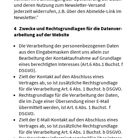
und deren Nutzung zum Newsletter-Versand
jederzeit wider­rufen, z.B. über den Abmelde-Link im
Newsletter.”
4 Zwecke und Rechts­grund­lagen für die Daten­ver­
ar­beitung auf der Website
Die Verar­beitung der perso­nen­be­zo­genen Daten
aus den Einga­be­masken dient uns allein zur
Bearbeitung der Kontakt­auf­nahme auf Grundlage
eines berech­tigten Inter­esses (Art.6 Abs.1 Buchst. f
DSGVO).
Zielt der Kontakt auf den Abschluss eines
Vertrages ab, so ist zusätz­liche Rechts­grundlage
für die Verar­beitung Art. 6 Abs. 1 Buchst. b DSGVO.
Rechts­grundlage für die Verar­beitung der Daten,
die im Zuge einer Übersendung einer E‑Mail
übermittelt werden, ist Art. 6 Abs. 1 Buchst. f
DSGVO.
Zielt der E‑Mail-Kontakt auf den Abschluss eines
Vertrages ab, so ist zusätz­liche Rechts­grundlage
für die Verar­beitung Art. 6 Abs. 1 Buchst. b DSGVO.
Der Newsletter infor­miert regel­mäßig über inter­es­