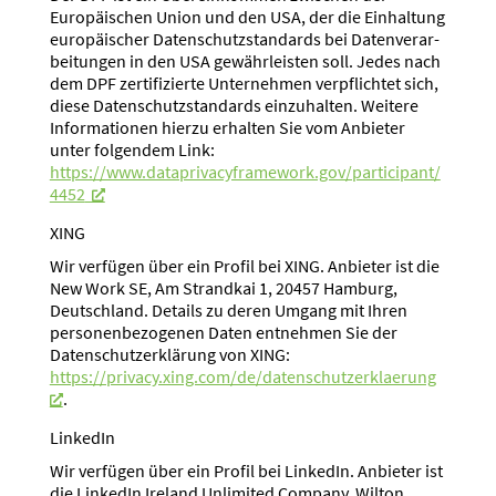
Europäi­schen Union und den USA, der die Einhaltung
europäi­scher Daten­schutz­stan­dards bei Daten­ver­ar­
bei­tungen in den USA gewähr­leisten soll. Jedes nach
dem DPF zerti­fi­zierte Unter­nehmen verpflichtet sich,
diese Daten­schutz­stan­dards einzu­halten. Weitere
Infor­ma­tionen hierzu erhalten Sie vom Anbieter
unter folgendem Link:
https://www.dataprivacyframework.gov/participant/
4452
XING
Wir verfügen über ein Profil bei XING. Anbieter ist die
New Work SE, Am Strandkai 1, 20457 Hamburg,
Deutschland. Details zu deren Umgang mit Ihren
perso­nen­be­zo­genen Daten entnehmen Sie der
Daten­schutz­er­klärung von XING:
https://privacy.xing.com/de/datenschutzerklaerung
.
LinkedIn
Wir verfügen über ein Profil bei LinkedIn. Anbieter ist
die LinkedIn Ireland Unlimited Company, Wilton