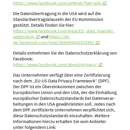
https://www.facebook.com/settings?tab=ads
.
Die Daten­über­tragung in die USA wird auf die
Standard­ver­trags­klauseln der EU-Kommission
gestützt. Details finden Sie hier:
https://www.facebook.com/legal/EU_data_transfer_
addendum
und
https://de-
de.facebook.com/help/566994660333381
.
Details entnehmen Sie der Daten­schutz­er­klärung von
Facebook:
https://www.facebook.com/about/privacy/
.
Das Unter­nehmen verfügt über eine Zerti­fi­zierung
nach dem „EU-US Data Privacy Framework“ (DPF).
Der DPF ist ein Überein­kommen zwischen der
Europäi­schen Union und den USA, der die Einhaltung
europäi­scher Daten­schutz­stan­dards bei Daten­ver­ar­
bei­tungen in den USA gewähr­leisten soll. Jedes nach
dem DPF zerti­fi­zierte Unter­nehmen verpflichtet sich,
diese Daten­schutz­stan­dards einzu­halten. Weitere
Infor­ma­tionen hierzu erhalten Sie vom Anbieter
unter folgendem Link: