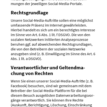
mungen der jewei­ligen Social-Media-Portale.
Rechts­grundlage
Unsere Social-Media-Auftritte sollen eine möglichst
umfas­sende Präsenz im Internet gewähr­leisten.
Hierbei handelt es sich um ein berech­tigtes Interesse
im Sinne von Art. 6 Abs. 1 lit. f DSGVO. Die von den
sozialen Netzwerken initi­ierten Analy­se­pro­zesse
beruhen ggf. auf abwei­chenden Rechts­grund­lagen,
die von den Betreibern der sozialen Netzwerke
anzugeben sind (z. B. Einwil­ligung im Sinne des Art. 6
Abs. 1 lit. a DSGVO).
Verant­wort­licher und Geltend­ma­
chung von Rechten
Wenn Sie einen unserer Social-Media-Auftritte (z. B.
Facebook) besuchen, sind wir gemeinsam mit dem
Betreiber der Social-Media-Plattform für die bei
diesem Besuch ausge­lösten Daten­ver­ar­bei­tungs­vor­
gänge verant­wortlich. Sie können Ihre Rechte
(Auskunft, Berich­tigung, Löschung, Einschränkung