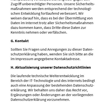
Zugriff unberech­tigter Personen. Unsere Sicher­heits­
maß­nahmen werden entspre­chend der techno­lo­gi­
schen Entwicklung fortlaufend verbessert. Wir
weisen darauf hin, dass es bei der Übermittlung von
Daten im Internet trotz aller Sicher­heits­maß­nahmen
dazu kommen kann, dass Dritte diese Daten zur
Kenntnis nehmen oder verfäl­schen.
G. Kontakt
Sollten Sie Fragen und Anregungen zu dieser Daten­
schutz­er­klärung haben, wenden Sie sich bitte an die
im Impressum angegebene Kontakt­adresse.
H. Aktua­li­sierung unserer Daten­schutz­richt­linien
Die laufende technische Weiter­ent­wicklung im
Bereich der IT-Techno­logie und des Internets bedingt
auch eine Anpassung der bestehenden Daten­schutz­
er­klärung. Wir behalten uns daher das Recht vor,
Ergän­zungen oder Änderungen an der vorlie­genden
Daten­schutz­er­klärung vorzu­nehmen.