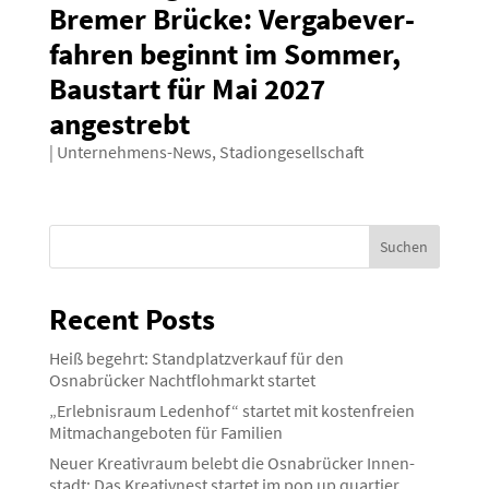
Bremer Brücke: Verga­be­ver­
fahren beginnt im Sommer,
Baustart für Mai 2027
angestrebt
|
Unternehmens-News
,
Stadiongesellschaft
Suchen
Recent Posts
Heiß begehrt: Stand­platz­verkauf für den
Osnabrücker Nacht­floh­markt startet
„Erleb­nisraum Ledenhof“ startet mit kosten­freien
Mitma­ch­an­ge­boten für Familien
Neuer Kreativraum belebt die Osnabrücker Innen­
stadt: Das Kreativnest startet im pop up quartier