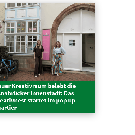
uer Kreativraum belebt die
nabrücker Innen­stadt: Das
eativnest startet im pop up
artier