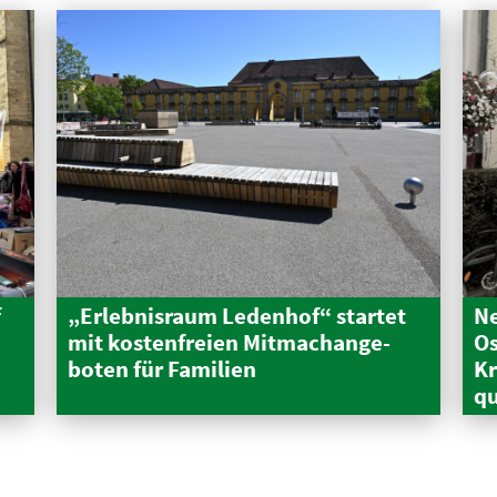
f
„Erleb­nisraum Ledenhof“ startet
Ne
mit kosten­freien Mitma­ch­an­ge­
Os
boten für Familien
Kr
qu