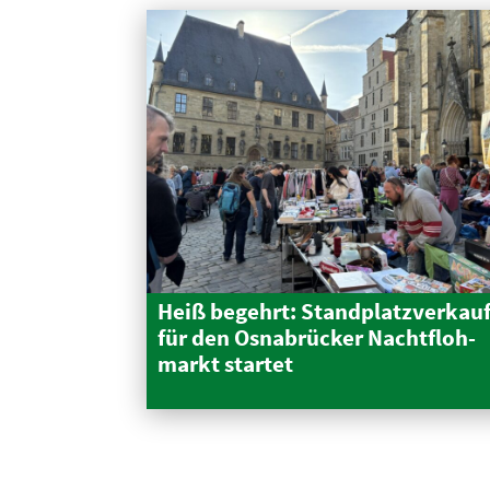
Heiß begehrt: Stand­platz­verkau
für den Osnabrücker Nacht­floh­
markt startet