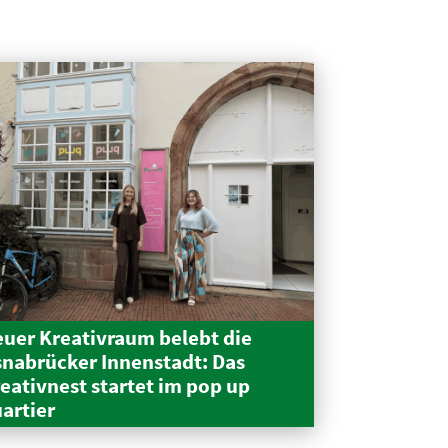
uer Kreativraum belebt die
nabrücker Innen­stadt: Das
eativnest startet im pop up
artier