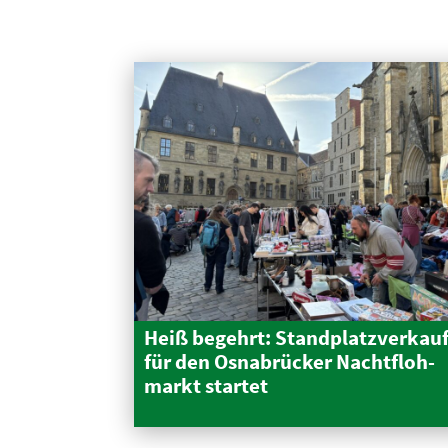
Heiß begehrt: Stand­platz­verkau
für den Osnabrücker Nacht­floh­
markt startet