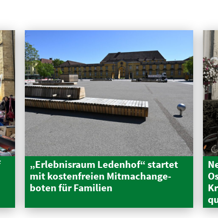
f
„Erleb­nisraum Ledenhof“ startet
Ne
mit kosten­freien Mitma­ch­an­ge­
Os
boten für Familien
Kr
qu