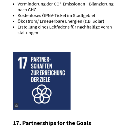
Vermin­derung der CO²-Emissionen Bilan­zierung
nach GHG
Kosten­loses ÖPNV-Ticket im Stadt­gebiet
Ökostrom/ Erneu­erbare Energien (z.B. Solar)
Erstellung eines Leitfadens für nachhaltige Veran­
stal­tungen
©
17. Partner­ships for the Goals