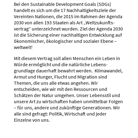
Bei den Sustainable Develo­pment Goals (SDGs)
handelt es sich um die 17 Nachhal­tig­keits­ziele der
Vereinten Nationen, die 2015 im Rahmen der Agenda
2030 von allen 193 Staaten als Art „Weltzu­kunfts­
vertrag“ unter­zeichnet wurden. Ziel der Agenda 2030
ist die Sicherung einer nachhal­tigen Entwicklung auf
ökono­mi­scher, ökolo­gi­scher und sozialer Ebene –
weltweit!
Mit diesem Vertrag soll allen Menschen ein Leben in
Würde ermög­licht und die natür­liche Lebens­
grundlage dauerhaft bewahrt werden. Klima­wandel,
Armut und Hunger, Flucht und Migration sind
Themen, die uns alle etwas angehen. Wir
entscheiden, wie wir mit den Ressourcen und
Schätzen der Natur umgehen. Unser Lebensstil und
unsere Art zu wirtschaften haben unmit­telbar Folgen
– für uns, andere und zukünftige Genera­tionen. Wir
alle sind gefragt: Politik, Wirtschaft und jeder
Einzelne von uns.