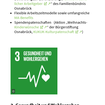
licher Arbeit­geber
“ des Famili­en­bündnis
Osnabrück
Flexible Arbeits­zeit­mo­delle sowie umfang­reiche
MA-Benefits
Spenden­pa­ten­schaften (Aktion „Weihnachts-
Kinder­wünsche
“ der Bürger­stiftung
Osnabrück,
KUKUK-Kultur­pa­ten­schaft
)
©