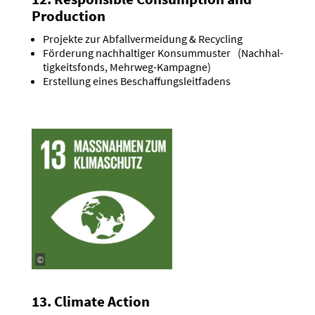
Production
Projekte zur Abfall­ver­meidung & Recycling
Förderung nachhal­tiger Konsum­muster (Nachhal­
tig­keits­fonds, Mehrweg-Kampagne)
Erstellung eines Beschaf­fungs­leit­fadens
©
13. Climate Action