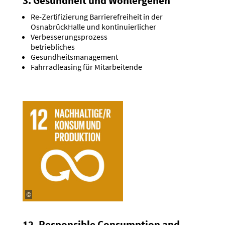
3. Gesundheit und Wohlergehen
Re-Zerti­fi­zierung Barrie­re­freiheit in der
Osnabrück­Halle und konti­nu­ier­licher
Verbes­se­rungs­prozess
betrieb­liches
Gesund­heits­ma­nagement
Fahrrad­leasing für Mitar­bei­tende
©
12. Respon­sible Consumption and