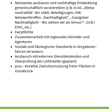
Netzwerke ausbauen und nachhaltige Entwicklung
gemein­schaftlich voran­treiben (z.B. in AG „Klima­
neu­tra­lität“ der städt. Betei­li­gungen, IHK-
Netzwerktreffen „Nachhal­tigkeit“, „Gastgeber
Nachhal­tigkeit – Wo stehen wir als Venue?“, GCB /
EVVC, etc.)
Fairpflichte
Zusam­men­arbeit mit regio­nalen Künstler und
Agenturen
Soziale und ökolo­gische Standards in Verga­be­ver­
fahren verankern
Austausch mit externen Dienst­leis­tenden und
Überprüfung der Liefer­kette (geplant)
puq – Kreative Zwischen­nutzung freier Flächen in
Osnabrück