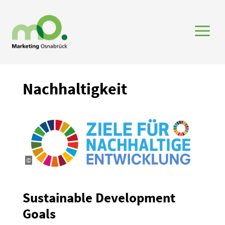
a
Nachhal­tigkeit
©
Sustainable Develo­pment
Goals