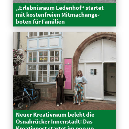
„Erleb­nisraum Ledenhof“ startet
mit kosten­freien Mitma­ch­an­ge­
boten für Familien
Neuer Kreativraum belebt die
Osnabrücker Innen­stadt: Das
Kreativnest startet im pop up