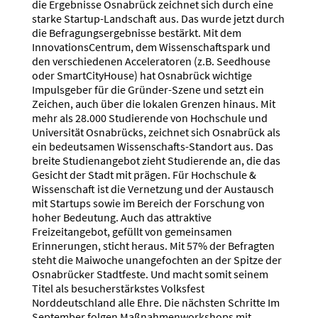
die Ergebnisse Osnabrück zeichnet sich durch eine
starke Startup-Landschaft aus. Das wurde jetzt durch
die Befragungsergebnisse bestärkt. Mit dem
InnovationsCentrum, dem Wissenschaftspark und
den verschiedenen Acceleratoren (z.B. Seedhouse
oder SmartCityHouse) hat Osnabrück wichtige
Impulsgeber für die Gründer-Szene und setzt ein
Zeichen, auch über die lokalen Grenzen hinaus. Mit
mehr als 28.000 Studierende von Hochschule und
Universität Osnabrücks, zeichnet sich Osnabrück als
ein bedeutsamen Wissenschafts-Standort aus. Das
breite Studienangebot zieht Studierende an, die das
Gesicht der Stadt mit prägen. Für Hochschule &
Wissenschaft ist die Vernetzung und der Austausch
mit Startups sowie im Bereich der Forschung von
hoher Bedeutung. Auch das attraktive
Freizeitangebot, gefüllt von gemeinsamen
Erinnerungen, sticht heraus. Mit 57% der Befragten
steht die Maiwoche unangefochten an der Spitze der
Osnabrücker Stadtfeste. Und macht somit seinem
Titel als besucherstärkstes Volksfest
Norddeutschland alle Ehre. Die nächsten Schritte Im
September folgen Maßnahmenworkshops mit