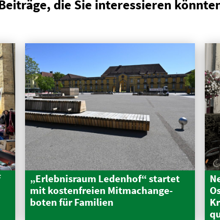
Beiträge, die Sie interessieren könnte
f
„Erleb­nisraum Ledenhof“ startet
Ne
mit kosten­freien Mitma­ch­an­ge­
Os
boten für Familien
Kr
qu