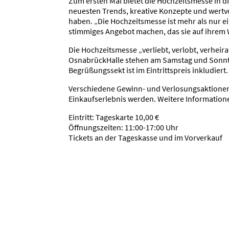
Zum ersten Mal bietet die Hochzeitsmesse in 
neuesten Trends, kreative Konzepte und wertvo
haben. „Die Hochzeitsmesse ist mehr als nur e
stimmiges Angebot machen, das sie auf ihrem W
Die Hochzeitsmesse „verliebt, verlobt, verheira
OsnabrückHalle stehen am Samstag und Sonntag j
Begrüßungssekt ist im Eintrittspreis inkludiert.
Verschiedene Gewinn- und Verlosungsaktionen,
Einkaufserlebnis werden. Weitere Information
Eintritt: Tageskarte 10,00 €
Öffnungszeiten: 11:00-17:00 Uhr
Tickets an der Tageskasse und im Vorverkauf