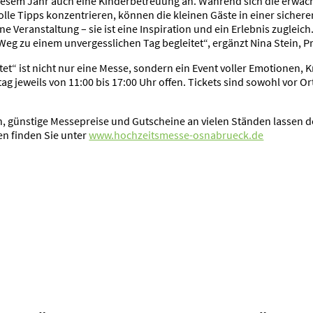
diesem Jahr auch eine Kinderbetreuung an. Während sich die erwa
lle Tipps konzentrieren, können die kleinen Gäste in einer siche
ine Veranstaltung – sie ist eine Inspiration und ein Erlebnis zugl
eg zu einem unvergesslichen Tag begleitet“, ergänzt Nina Stein, Pr
tet“ ist nicht nur eine Messe, sondern ein Event voller Emotionen, K
eweils von 11:00 bis 17:00 Uhr offen. Tickets sind sowohl vor Ort 
 günstige Messepreise und Gutscheine an vielen Ständen lassen d
en finden Sie unter
www.hochzeitsmesse-osnabrueck.de