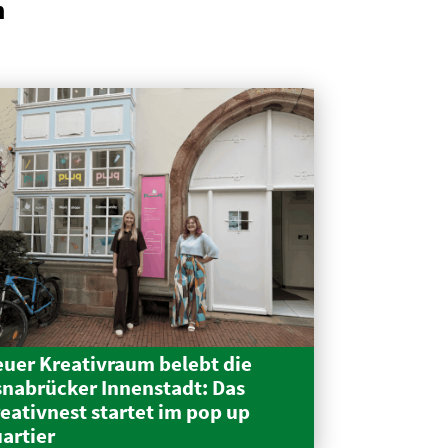
n
uer Kreativraum belebt die
nabrücker Innen­stadt: Das
eativnest startet im pop up
artier