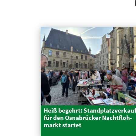
Heiß begehrt: Stand­platz­verkau
für den Osnabrücker Nacht­floh­
markt startet