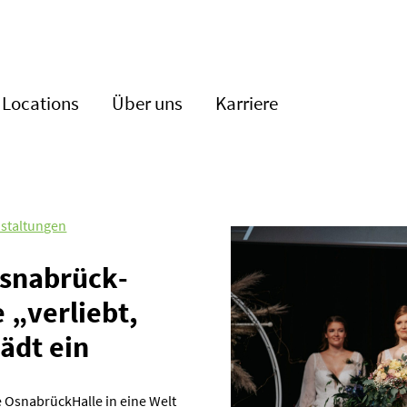
Locations
Über uns
Karriere
staltungen
Osnabrück­
 „verliebt,
lädt ein
e OsnabrückHalle in eine Welt