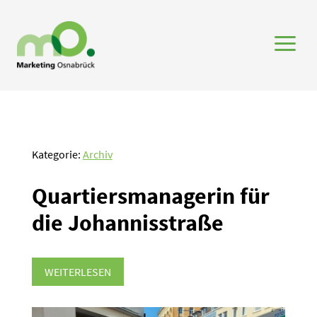
a
Kategorie:
Archiv
Quartiers­ma­na­gerin für
die Johan­nis­straße
WEITERLESEN