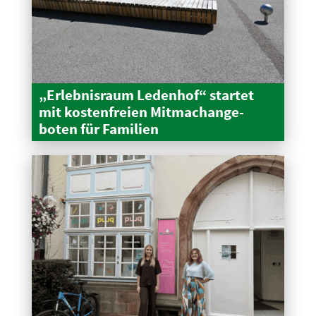
„Erleb­nisraum Ledenhof“ startet
mit kosten­freien Mitma­ch­an­ge­
boten für Familien