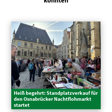
könnten
Heiß begehrt: Stand­platz­verkauf für
den Osnabrücker Nacht­floh­markt
startet