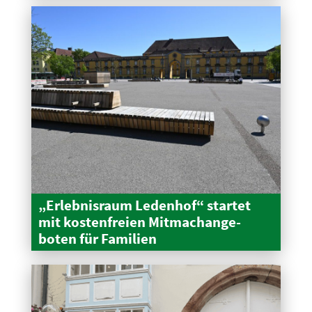
„Erleb­nisraum Ledenhof“ startet
mit kosten­freien Mitma­ch­an­ge­
boten für Familien