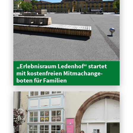
„Erleb­nisraum Ledenhof“ startet
mit kosten­freien Mitma­ch­an­ge­
boten für Familien