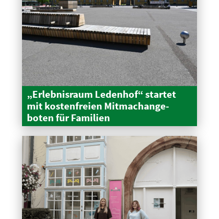
„Erleb­nisraum Ledenhof“ startet
mit kosten­freien Mitma­ch­an­ge­
boten für Familien