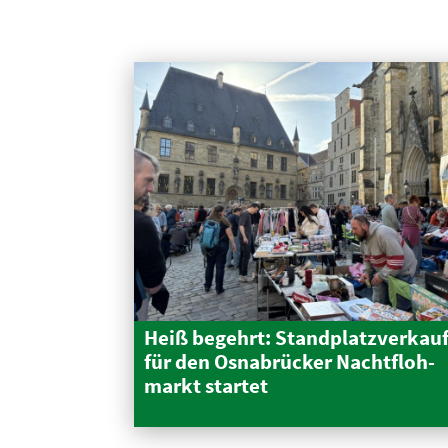
Heiß begehrt: Stand­platz­verkau
für den Osnabrücker Nacht­floh­
markt startet