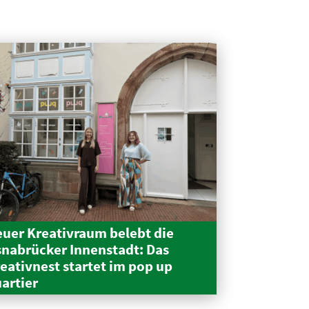
uer Kreativraum belebt die
nabrücker Innen­stadt: Das
eativnest startet im pop up
artier