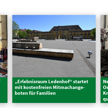
f
„Erleb­nisraum Ledenhof“ startet
Ne
mit kosten­freien Mitma­ch­an­ge­
Os
boten für Familien
Kr
qu