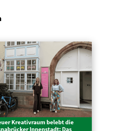
n
uer Kreativraum belebt die
nabrücker Innen­stadt: Das