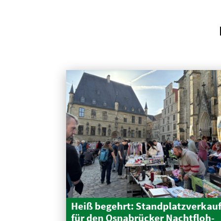
Heiß begehrt: Stand­platz­verkau
für den Osnabrücker Nacht­floh­