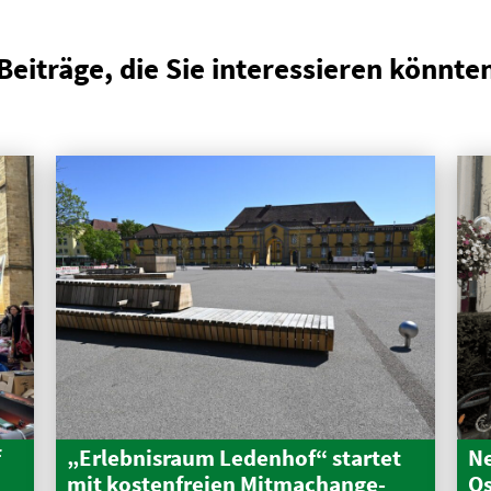
Beiträge, die Sie interessieren könnte
f
„Erleb­nisraum Ledenhof“ startet
Ne
mit kosten­freien Mitma­ch­an­ge­
Os