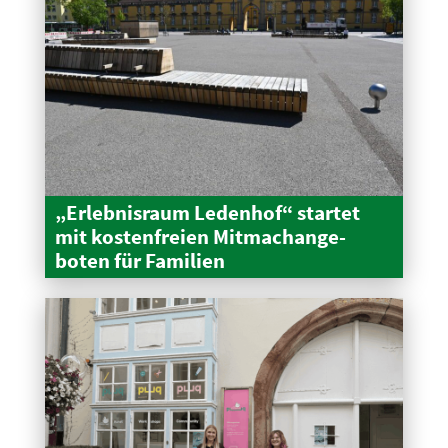
„Erleb­nisraum Ledenhof“ startet
mit kosten­freien Mitma­ch­an­ge­
boten für Familien