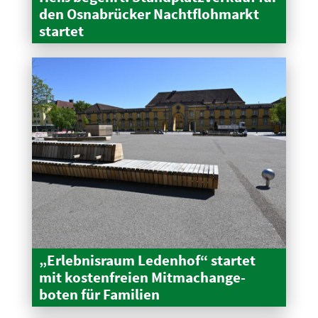
den Osnabrücker Nacht­floh­markt
startet
„Erleb­nisraum Ledenhof“ startet
mit kosten­freien Mitma­ch­an­ge­
boten für Familien