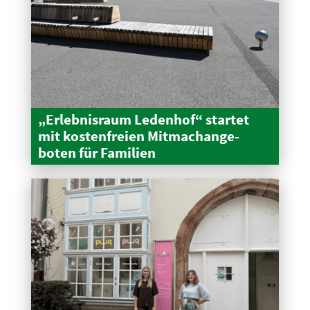
„Erleb­nisraum Ledenhof“ startet
mit kosten­freien Mitma­ch­an­ge­
boten für Familien