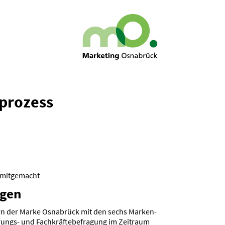
­prozess
mitge­macht
ngen
ern der Marke Osnabrück mit den sechs Marken­
­rungs- und Fachkräf­te­be­fragung im Zeitraum