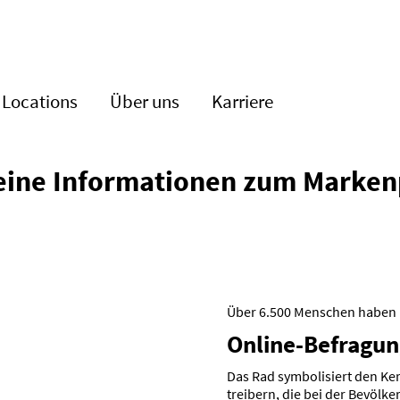
Locations
Über uns
Karriere
eine Infor­ma­tionen zum Marken
Über 6.500 Menschen haben 
Online-Befra­gu
Das Rad symbo­li­siert den K
treibern, die bei der Bevöl­ke