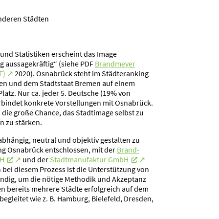
nderen Städten
und Statis­tiken erscheint das Image
 aussa­ge­kräftig“ (siehe PDF
Brand­meyer
F)
2020). Osnabrück steht im Städte­ranking
en und dem Stadt­staat Bremen auf einem
 Platz. Nur ca. jeder 5. Deutsche (19% von
rbindet konkrete Vorstel­lungen mit Osnabrück.
die große Chance, das Stadt­image selbst zu
n zu stärken.
hängig, neutral und objektiv gestalten zu
ing Osnabrück entschlossen, mit der
Brand­
bH
und der
Stadt­ma­nu­faktur GmbH
ei diesem Prozess ist die Unter­stützung von
endig, um die nötige Methodik und Akzeptanz
en bereits mehrere Städte erfolg­reich auf dem
egleitet wie z. B. Hamburg, Bielefeld, Dresden,