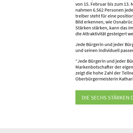
von 15. Februar bis zum 13. 
nahmen 6.562 Personen jeder 
treiber steht für eine positio
Bild erkennen, wie Osnabrü
Stärken stärken, kann das I
die Attrak­ti­vität gesteigert 
Jede Bürgerin und jeder Bü
und seinen indivi­duell pass
“Jede Bürgerin und jeder Bür
Marken­bot­schafter der eige
zeigt die hohe Zahl der Teil
Oberbür­ger­meis­terin Kathar
DIE SECHS STÄRKEN 