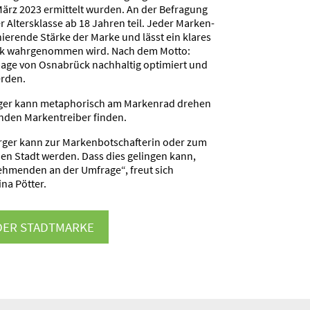
März 2023 ermittelt wurden. An der Befragung
Alters­klasse ab 18 Jahren teil. Jeder Marken­
­nie­rende Stärke der Marke und lässt ein klares
ck wahrge­nommen wird. Nach dem Motto:
mage von Osnabrück nachhaltig optimiert und
werden.
rger kann metapho­risch am Markenrad drehen
enden Marken­treiber finden.
ger kann zur Marken­bot­schaf­terin oder zum
nen Stadt werden. Dass dies gelingen kann,
neh­menden an der Umfrage“, freut sich
ina Pötter.
DER STADT­MARKE