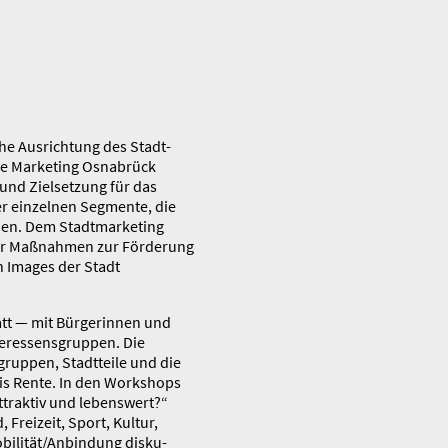
che Aus­­richtung des Stadt­
 die Marketing Osnabrück
 und Zielsetzung für das
er einzelnen Segmente, die
ehen. Dem Stadt­mar­keting
ller Maßnahmen zur Förderung
ven Images der Stadt
t — mit Bürger­­innen und
er­essens­­gruppen. Die
gruppen, Stadt­teile und die
bis Rente. In den Workshops
ttraktiv und lebenswert?“
 Freizeit, Sport, Kultur,
ili­tät/­Anbindung disku­