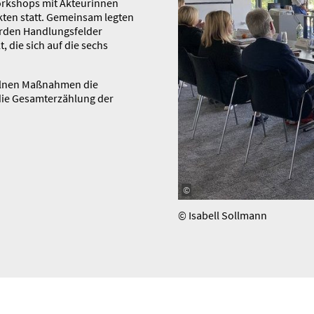
rkshops mit Akteu­rinnen
ten statt. Gemeinsam legten
wurden Handlungs­felder
, die sich auf die sechs
nzelnen Maßnahmen die
ie Gesamt­erzählung der
©
© Isabell Sollmann