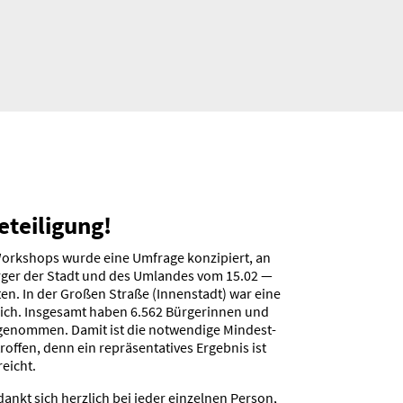
tei­ligung!
Workshops wurde eine Umfrage konzi­piert, an
ürger der Stadt und des Umlandes vom 15.02 —
n. In der Großen Straße (Innen­stadt) war eine
ich. Insgesamt haben 6.562 Bürge­rinnen und
lge­nommen. Damit ist die notwendige Mindest­
roffen, denn ein reprä­sen­ta­tives Ergebnis ist
reicht.
nkt sich herzlich bei jeder einzelnen Person,