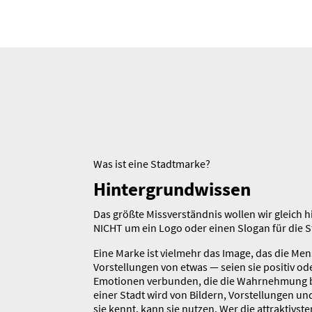
Was ist eine Stadt­marke?
Hinter­grund­wissen
Das größte Missver­ständnis wollen wir gleich 
NICHT um ein Logo oder einen Slogan für die 
Eine Marke ist vielmehr das Image, das die Me
Vorstel­lungen von etwas — seien sie positiv o
Emotionen verbunden, die die Wahrnehmung 
einer Stadt wird von Bildern, Vorstel­lungen 
sie kennt, kann sie nutzen. Wer die attrak­tivst