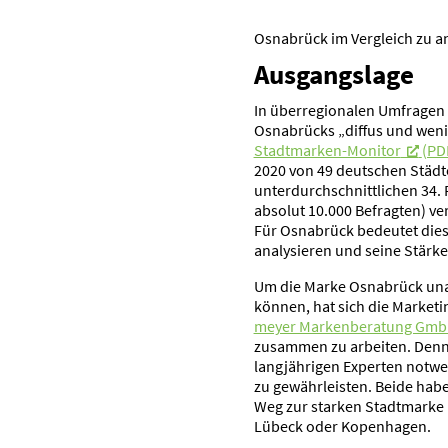
Osnabrück im Vergleich zu a
Ausgangslage
In überre­gio­nalen Umfragen 
Osnabrücks „diffus und wenig
Stadt­marken-Monitor
(PD
2020 von 49 deutschen Städt
unter­durch­schnitt­lichen 34.
absolut 10.000 Befragten) ve
Für Osnabrück bedeutet dies 
analy­sieren und seine Stärke
Um die Marke Osnabrück unab
können, hat sich die Market
meyer Marken­be­ratung Gm
zusammen zu arbeiten. Denn b
langjäh­rigen Experten notw
zu gewähr­leisten. Beide hab
Weg zur starken Stadt­marke b
Lübeck oder Kopen­hagen.