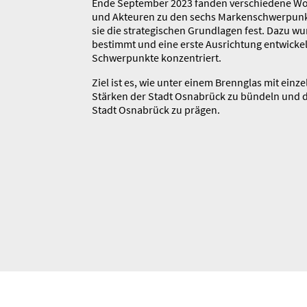
Ende September 2023 fanden verschiedene Wo
und Akteuren zu den sechs Marken­schwer­punk
sie die strate­gi­schen Grund­lagen fest. Dazu 
bestimmt und eine erste Ausrichtung entwi­ckelt
Schwer­punkte konzen­triert.
Ziel ist es, wie unter einem Brennglas mit ei
Stärken der Stadt Osnabrück zu bündeln und d
Stadt Osnabrück zu prägen.