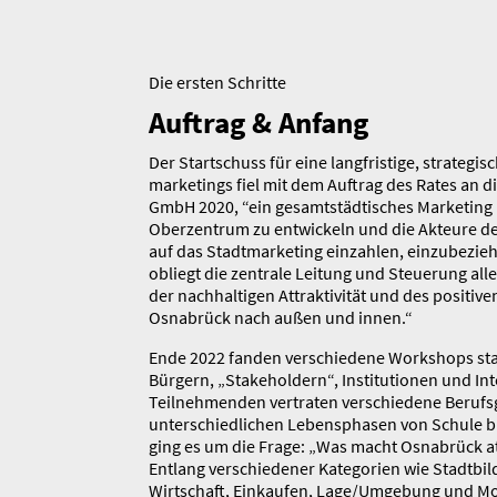
Die ersten Schritte
Auftrag & Anfang
Der Start­schuss für eine langfristige, strate­gis
mar­ke­tings fiel mit dem Auftrag des Rates an
GmbH 2020, “ein gesamt­­städtisches Marketing
Oberzentrum zu entwi­ckeln und die Akteure d
auf das Stadt­mar­keting einzahlen, einzu­be­zi
obliegt die zentrale Leitung und Steuerung a
der nachhal­tigen Attrak­ti­vi­tät und des positi
Osnabrück nach außen und innen.“
Ende 2022 fanden verschiedene Workshops stat
Bür­gern, „Stake­holdern“, Institu­tionen und Int
Teilneh­menden vertraten verschie­de­ne Berufs­
unter­schied­lichen Lebens­phasen von Schule 
ging es um die Frage: „Was macht Osnabrück a
Entlang verschie­dener Kategorien wie Stadtbild,
Wirtschaft, Einkaufen, Lage/Umgebung und Mob