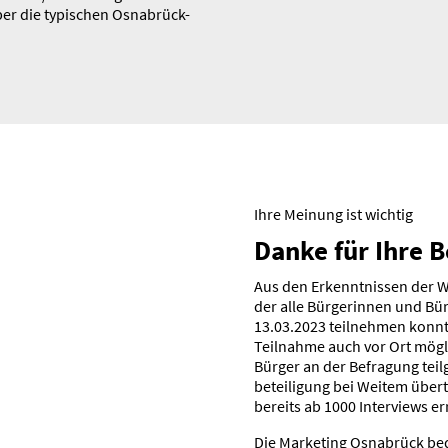
ber die typischen Osnabrück-
Ihre Meinung ist wichtig
Danke für Ihre Be
Aus den Erkennt­nissen der 
der alle Bürge­rinnen und B
13.03.2023 teilnehmen konnte
Teilnahme auch vor Ort mögl
Bürger an der Befragung tei
be­tei­ligung bei Weitem übert
bereits ab 1000 Inter­views er
Die Marketing Osnabrück beda