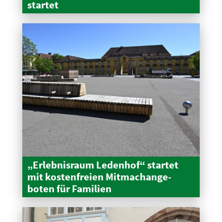
startet
„Erleb­nisraum Ledenhof“ startet
mit kosten­freien Mitma­ch­an­ge­
boten für Familien