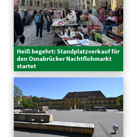
Heiß begehrt: Stand­platz­verkauf für
den Osnabrücker Nacht­floh­markt
startet