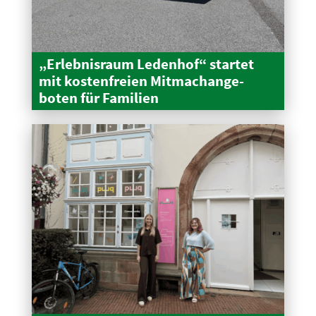
„Erleb­nisraum Ledenhof“ startet
mit kosten­freien Mitma­ch­an­ge­
boten für Familien