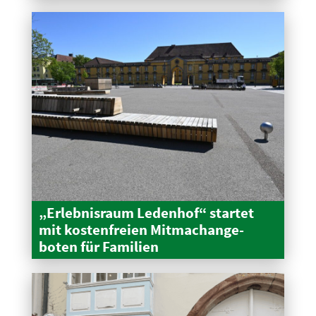
„Erleb­nisraum Ledenhof“ startet
mit kosten­freien Mitma­ch­an­ge­
boten für Familien