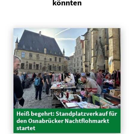
könnten
Heiß begehrt: Stand­platz­verkauf für
den Osnabrücker Nacht­floh­markt
startet