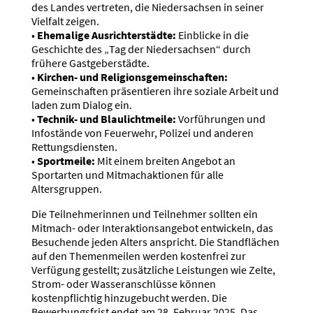
des Landes vertreten, die Niedersachsen in seiner
Vielfalt zeigen.
•
Ehemalige Ausrichterstädte:
Einblicke in die
Geschichte des „Tag der Niedersachsen“ durch
frühere Gastgeberstädte.
•
Kirchen- und Religionsgemeinschaften:
Gemeinschaften präsentieren ihre soziale Arbeit und
laden zum Dialog ein.
•
Technik- und Blaulichtmeile:
Vorführungen und
Infostände von Feuerwehr, Polizei und anderen
Rettungsdiensten.
•
Sportmeile:
Mit einem breiten Angebot an
Sportarten und Mitmachaktionen für alle
Altersgruppen.
Die Teilnehmerinnen und Teilnehmer sollten ein
Mitmach- oder Interaktionsangebot entwickeln, das
Besuchende jeden Alters anspricht. Die Standflächen
auf den Themenmeilen werden kostenfrei zur
Verfügung gestellt; zusätzliche Leistungen wie Zelte,
Strom- oder Wasseranschlüsse können
kostenpflichtig hinzugebucht werden. Die
Bewerbungsfrist endet am 28. Februar 2025. Das