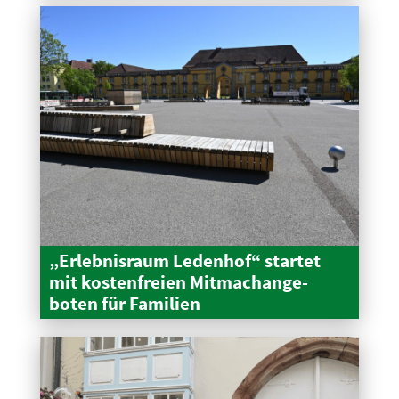
„Erleb­nisraum Ledenhof“ startet
mit kosten­freien Mitma­ch­an­ge­
boten für Familien