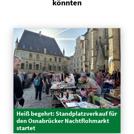
könnten
Heiß begehrt: Stand­platz­verkauf für
den Osnabrücker Nacht­floh­markt
startet