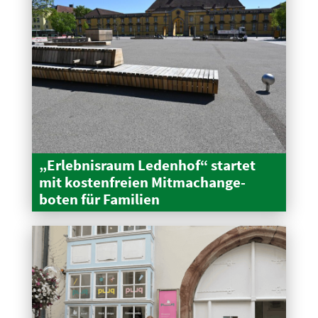
„Erleb­nisraum Ledenhof“ startet
mit kosten­freien Mitma­ch­an­ge­
boten für Familien