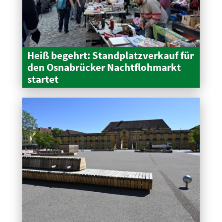
Heiß begehrt: Stand­platz­verkauf für
den Osnabrücker Nacht­floh­markt
startet