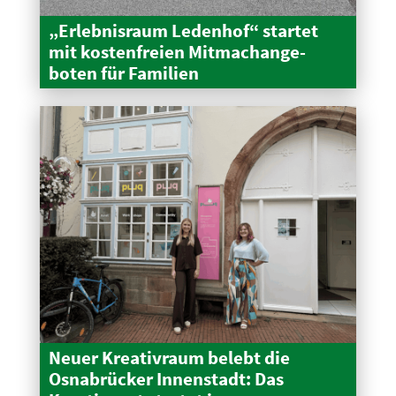
„Erleb­nisraum Ledenhof“ startet
mit kosten­freien Mitma­ch­an­ge­
boten für Familien
Neuer Kreativraum belebt die
Osnabrücker Innen­stadt: Das