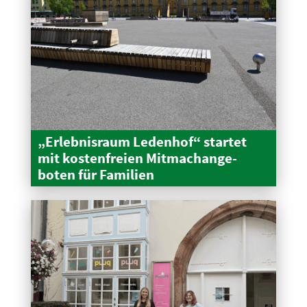
„Erleb­nisraum Ledenhof“ startet
mit kosten­freien Mitma­ch­an­ge­
boten für Familien