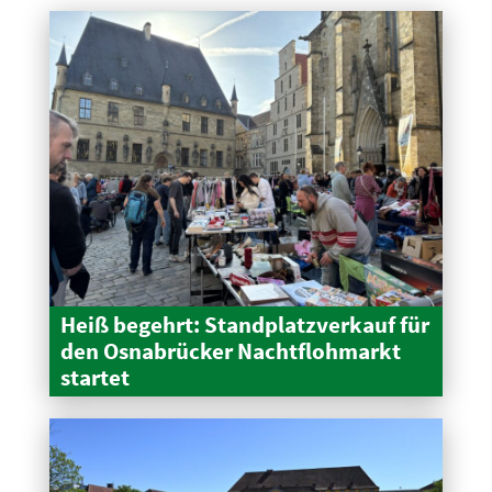
Heiß begehrt: Stand­platz­verkauf für
den Osnabrücker Nacht­floh­markt
startet