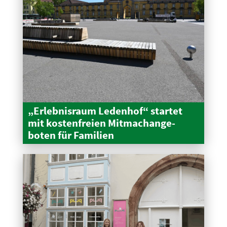
„Erleb­nisraum Ledenhof“ startet
mit kosten­freien Mitma­ch­an­ge­
boten für Familien