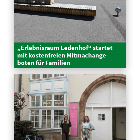
„Erleb­nisraum Ledenhof“ startet
mit kosten­freien Mitma­ch­an­ge­
boten für Familien