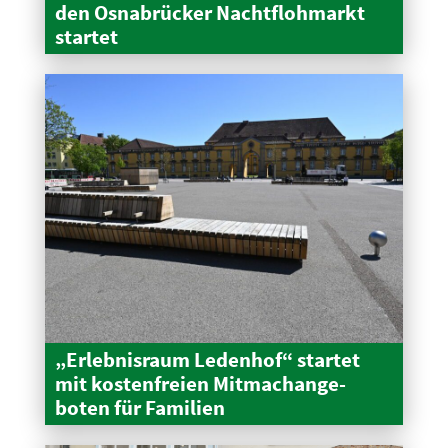
den Osnabrücker Nacht­floh­markt
startet
„Erleb­nisraum Ledenhof“ startet
mit kosten­freien Mitma­ch­an­ge­
boten für Familien