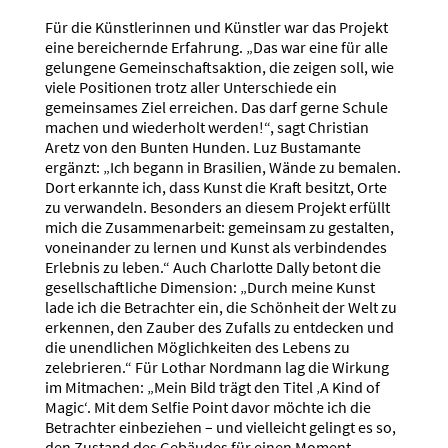
Für die Künstlerinnen und Künstler war das Projekt
eine bereichernde Erfahrung. „Das war eine für alle
gelungene Gemeinschaftsaktion, die zeigen soll, wie
viele Positionen trotz aller Unterschiede ein
gemeinsames Ziel erreichen. Das darf gerne Schule
machen und wiederholt werden!“, sagt Christian
Aretz von den Bunten Hunden. Luz Bustamante
ergänzt: „Ich begann in Brasilien, Wände zu bemalen.
Dort erkannte ich, dass Kunst die Kraft besitzt, Orte
zu verwandeln. Besonders an diesem Projekt erfüllt
mich die Zusammenarbeit: gemeinsam zu gestalten,
voneinander zu lernen und Kunst als verbindendes
Erlebnis zu leben.“ Auch Charlotte Dally betont die
gesellschaftliche Dimension: „Durch meine Kunst
lade ich die Betrachter ein, die Schönheit der Welt zu
erkennen, den Zauber des Zufalls zu entdecken und
die unendlichen Möglichkeiten des Lebens zu
zelebrieren.“ Für Lothar Nordmann lag die Wirkung
im Mitmachen: „Mein Bild trägt den Titel ‚A Kind of
Magic‘. Mit dem Selfie Point davor möchte ich die
Betrachter einbeziehen – und vielleicht gelingt es so,
den Zustand des Gebäudes für einen Moment