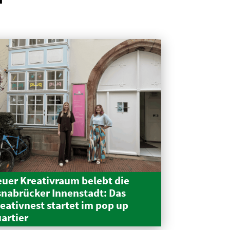
uer Kreativraum belebt die
nabrücker Innen­stadt: Das
eativnest startet im pop up
artier