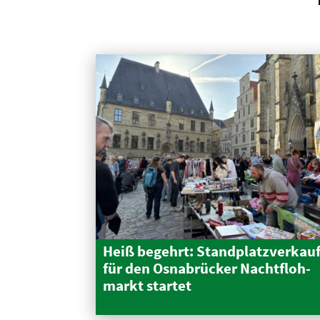
Heiß begehrt: Stand­platz­verkau
für den Osnabrücker Nacht­floh­
markt startet