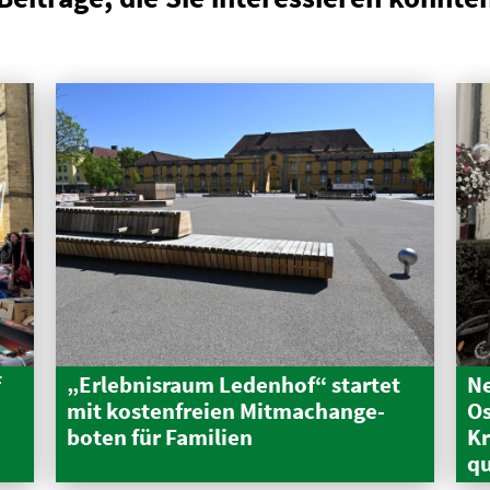
f
„Erleb­nisraum Ledenhof“ startet
Ne
mit kosten­freien Mitma­ch­an­ge­
Os
boten für Familien
Kr
qu