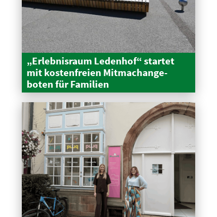
„Erleb­nisraum Ledenhof“ startet
mit kosten­freien Mitma­ch­an­ge­
boten für Familien