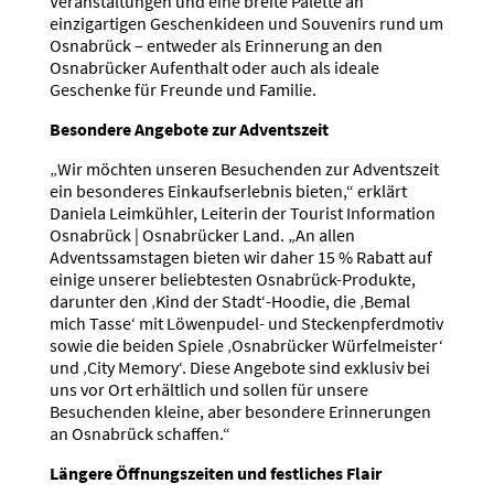
Veranstaltungen und eine breite Palette an
einzigartigen Geschenkideen und Souvenirs rund um
Osnabrück – entweder als Erinnerung an den
Osnabrücker Aufenthalt oder auch als ideale
Geschenke für Freunde und Familie.
Besondere Angebote zur Adventszeit
„Wir möchten unseren Besuchenden zur Adventszeit
ein besonderes Einkaufserlebnis bieten,“ erklärt
Daniela Leimkühler, Leiterin der Tourist Information
Osnabrück | Osnabrücker Land. „An allen
Adventssamstagen bieten wir daher 15 % Rabatt auf
einige unserer beliebtesten Osnabrück-Produkte,
darunter den ‚Kind der Stadt‘-Hoodie, die ‚Bemal
mich Tasse‘ mit Löwenpudel- und Steckenpferdmotiv
sowie die beiden Spiele ‚Osnabrücker Würfelmeister‘
und ‚City Memory‘. Diese Angebote sind exklusiv bei
uns vor Ort erhältlich und sollen für unsere
Besuchenden kleine, aber besondere Erinnerungen
an Osnabrück schaffen.“
Längere Öffnungszeiten und festliches Flair