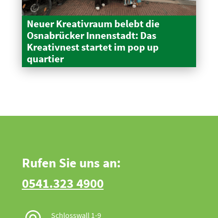
Neuer Kreativraum belebt die
Osnabrücker Innen­stadt: Das
Kreativnest startet im pop up
quartier
Rufen Sie uns an:
0541.323 4900
Schlosswall 1-9