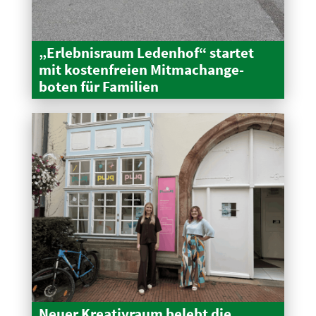
„Erleb­nisraum Ledenhof“ startet
mit kosten­freien Mitma­ch­an­ge­
boten für Familien
Neuer Kreativraum belebt die