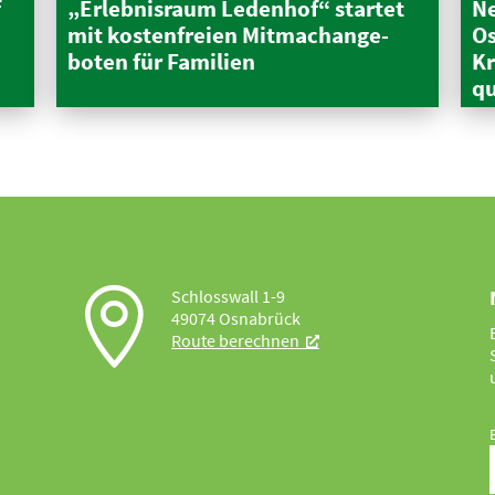
f
„Erleb­nisraum Ledenhof“ startet
Ne
mit kosten­freien Mitma­ch­an­ge­
Os
boten für Familien
Kr
qu

Schlosswall 1-9
49074 Osnabrück
Route berechnen