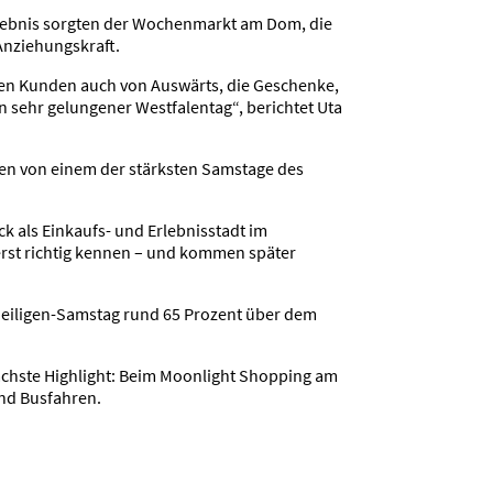
rlebnis sorgten der Wochenmarkt am Dom, die
Anziehungskraft.
etten Kunden auch von Auswärts, die Geschenke,
 sehr gelungener Westfalentag“, berichtet Uta
en von einem der stärksten Samstage des
k als Einkaufs- und Erlebnisstadt im
erst richtig kennen – und kommen später
heiligen-Samstag rund 65 Prozent über dem
nächste Highlight: Beim Moonlight Shopping am
und Busfahren.