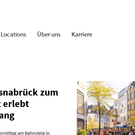
Locations
Über uns
Karriere
Osnabrück zum
t erlebt
rang
ormittag am Bahnsteig in