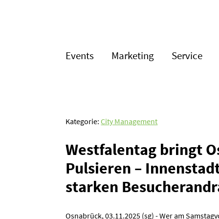
Events
Marketing
Service
Kategorie:
City Management
Westfa­lentag bringt 
Pulsieren – Innen­stad
starken Besucher­an­d
Osnabrück, 03.11.2025 (sg) - Wer am Samstagv