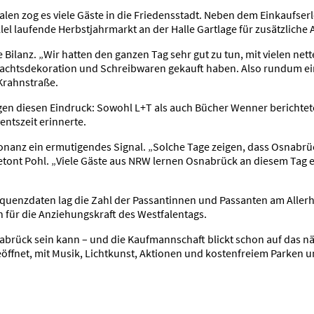
en zog es viele Gäste in die Friedensstadt. Neben dem Einkaufse
el laufende Herbstjahrmarkt an der Halle Gartlage für zusätzliche 
ve Bilanz. „Wir hatten den ganzen Tag sehr gut zu tun, mit vielen n
nachtsdekoration und Schreibwaren gekauft haben. Also rundum ein
 Krahnstraße.
en diesen Eindruck: Sowohl L+T als auch Bücher Wenner berichtet
entszeit erinnerte.
nanz ein ermutigendes Signal. „Solche Tage zeigen, dass Osnabrüc
etont Pohl. „Viele Gäste aus NRW lernen Osnabrück an diesem Tag 
quenzdaten lag die Zahl der Passantinnen und Passanten am Aller
 für die Anziehungskraft des Westfalentags.
nabrück sein kann – und die Kaufmannschaft blickt schon auf das 
geöffnet, mit Musik, Lichtkunst, Aktionen und kostenfreiem Parken 