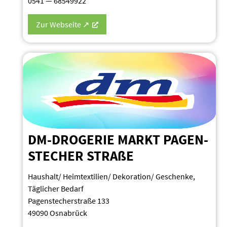
0541 — 68549922
Zur Webseite ↗
DM-DROGERIE MARKT PAGEN­
STECHER STRAßE
Haushalt/ Heimtextilien/ Dekoration/ Geschenke,
Täglicher Bedarf
Pagen­ste­cher­straße 133
49090 Osnabrück