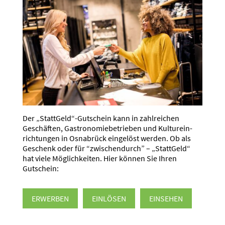
Der „StattGeld“-Gutschein kann in zahlreichen
Geschäften, Gastro­no­mie­be­trieben und Kultur­ein­
rich­tungen in Osnabrück eingelöst werden. Ob als
Geschenk oder für “zwischen­durch” – „StattGeld“
hat viele Möglich­keiten. Hier können Sie Ihren
Gutschein:
ERWERBEN
EINLÖSEN
EINSEHEN