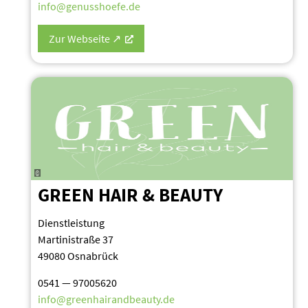
info@genusshoefe.de
Zur Webseite ↗
©
GREEN HAIR & BEAUTY
Dienst­leistung
Marti­ni­straße 37
49080 Osnabrück
0541 — 97005620
info@greenhairandbeauty.de