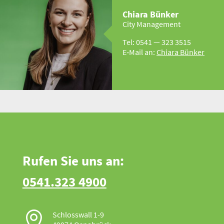
Chiara Bünker
City Management
Tel: 0541 — 323 3515
E‑Mail an:
Chiara Bünker
Rufen Sie uns an:
0541.323 4900

Schlosswall 1-9