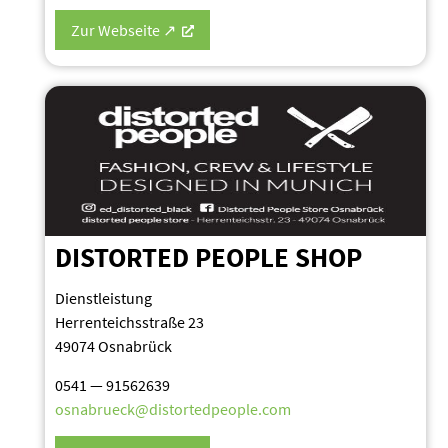
Zur Webseite ↗
DISTORTED PEOPLE SHOP
Dienst­leistung
Herren­teichs­straße 23
49074 Osnabrück
0541 — 91562639
osnabrueck@distortedpeople.com