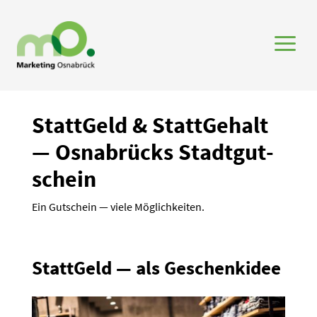
a
StattGeld & Statt­Gehalt
— Osnabrücks Stadt­gut­
schein
Ein Gutschein — viele Möglich­keiten.
StattGeld — als Geschenkidee