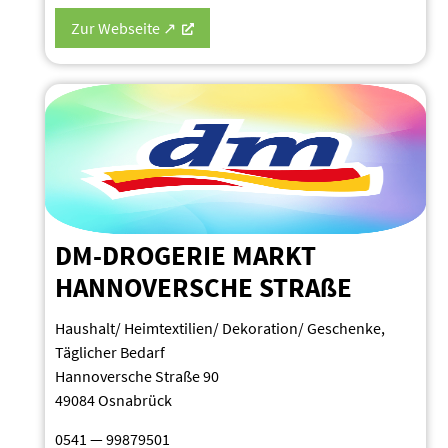
Zur Webseite ↗
DM-DROGERIE MARKT
HANNO­VERSCHE STRAßE
Haushalt/ Heimtextilien/ Dekoration/ Geschenke,
Täglicher Bedarf
Hanno­versche Straße 90
49084 Osnabrück
0541 — 99879501