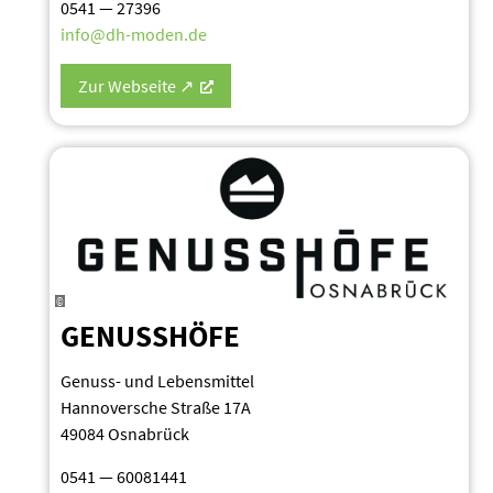
0541 — 27396
info@dh-moden.de
Zur Webseite ↗
©
GENUSSHÖFE
Genuss- und Lebens­mittel
Hanno­versche Straße 17A
49084 Osnabrück
0541 — 60081441