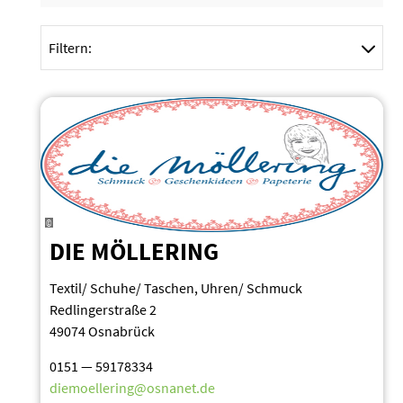
Filtern:
©
DIE MÖLLERING
Textil/ Schuhe/ Taschen, Uhren/ Schmuck
Redlin­ger­straße 2
49074 Osnabrück
0151 — 59178334
diemoellering@osnanet.de