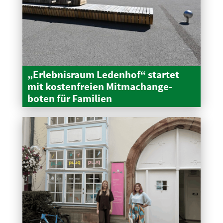
„Erleb­nisraum Ledenhof“ startet
mit kosten­freien Mitma­ch­an­ge­
boten für Familien