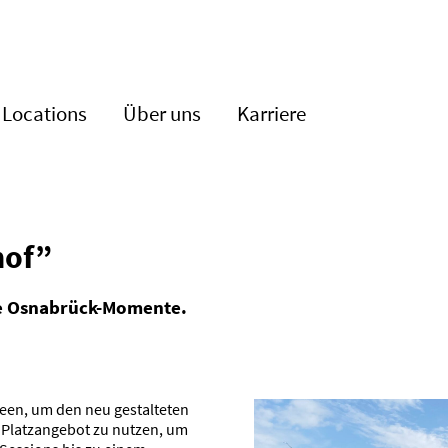
Locations
Über uns
Karriere
hof”
ige Osnabrück-Momente.
een, um den neu gestal­teten
s Platz­an­gebot zu nutzen, um