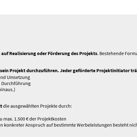
uf Reali­sierung oder Förderung des Projekts
. Bestehende Form
 sein Projekt durch­zu­führen. Jeder geför­derte Projekt­in­itiator 
 und Umsetzung
n Durch­führung
hinaus.)
t
die ausge­wählten Projekte durch:
zu max. 1.500 € der Projekt­kosten
 konkreter Anspruch auf bestimmte Werbe­leis­tungen besteht nich