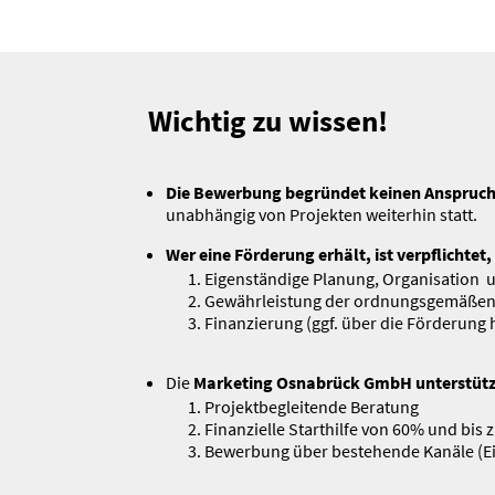
Wichtig zu wissen!
Die Bewerbung begründet keinen Anspruch a
unabhängig von Projekten weiterhin statt.
Wer eine Förderung erhält, ist verpflichtet,
Eigen­ständige Planung, Organi­sation
Gewähr­leistung der ordnungs­ge­mäße
Finan­zierung (ggf. über die Förderung 
Die
Marketing Osnabrück GmbH unter­stütz
Projekt­be­glei­tende Beratung
Finan­zielle Start­hilfe von 60% und bis 
Bewerbung über bestehende Kanäle (Ein