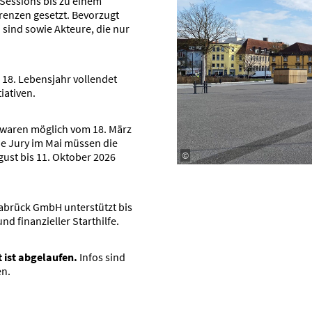
essions bis zu einem
Grenzen gesetzt. Bevorzugt
sind sowie Akteure, die nur
 18. Lebensjahr vollendet
ia­tiven.
waren möglich vom 18. März
die Jury im Mai müssen die
©
gust bis 11. Oktober 2026
abrück GmbH unter­stützt bis
finan­zi­eller Start­hilfe.
t ist abgelaufen.
Infos sind
en.