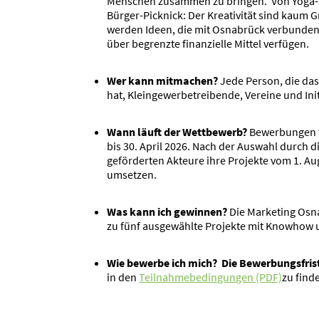
Menschen zusammen zu bringen. Von Yoga-S
Bürger-Picknick: Der Kreati­vität sind kaum 
werden Ideen, die mit Osnabrück verbunden 
über begrenzte finan­zielle Mittel verfügen.
Wer kann mitmachen?
Jede Person, die das
hat, Klein­ge­wer­be­trei­bende, Vereine und Init
Wann läuft der Wettbewerb?
B
ewerbungen 
bis 30. April 2026. Nach der Auswahl durch 
geför­derten Akteure ihre Projekte vom 1. Au
umsetzen.
Was kann ich gewinnen?
Die Marketing Osn
zu fünf ausge­wählte Projekte mit Knowhow und 
Wie bewerbe ich mich? Die Bewer­bungs­fris
in den
Teilnah­me­be­din­gungen
(PDF)
zu find